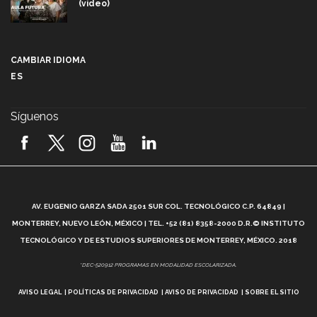
(video)
Más que un festival cultural: así es la magia de
VIBRART 2026 (video)
CAMBIAR IDIOMA
ES
Javier Guzmán: investigación con impacto social
(video)
Síguenos
¡México, en el top del mundial de robótica FIRST
2026! (video)
Vida Tec: Pasión, disciplina y básquetbol, con Gael
Adame (video)
A
AV. EUGENIO GARZA SADA 2501 SUR COL. TECNOLÓGICO C.P. 64849 |
L
¿Cómo es el Modelo Educativo Tec? (video)
MONTERREY, NUEVO LEÓN, MÉXICO | TEL. +52 (81) 8358-2000 D.R.© INSTITUTO
TECNOLÓGICO Y DE ESTUDIOS SUPERIORES DE MONTERREY, MÉXICO. 2018
Vida Tec: Feminismo e Inteligencia Artificial, Paola
*DEC-520912 PROGRAMAS EN MODALIDAD ESCOLARIZADA.
Ricaurte (video)
AVISO LEGAL
POLÍTICAS DE PRIVACIDAD
AVISO DE PRIVACIDAD
SOBRE EL SITIO