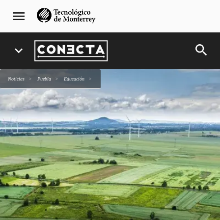
Pasar
navegación
menu
al
principal
contenido
principal
search
expand_more
Noticias
Puebla
Educación