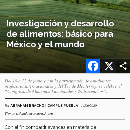
Investigación y desarrollo
de alimentos: básico para
México y el mundo
Facebook
X
Del 10 a 12 de junio y con la participación de estudiantes,
profesores internacionales y del Tec de Monterrey, se celebró el
“Congreso de Alimentos Funcionales y Nutracéuticos”.
Por
- 14/06/2020
ABRAHAM BRACHO | CAMPUS PUEBLA
Tiempo estimado de lectura:3 mins
Con el fin compartir avances en materia de