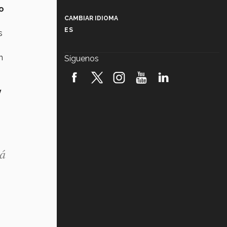
Más que un festival cultural: así es
o
la magia de VIBRART 2026 (video)
CAMBIAR IDIOMA
ES
s
Javier Guzmán: investigación con
impacto social (video)
n
Síguenos
¡México, en el top del mundial de
robótica FIRST 2026! (video)
y
Vida Tec: Pasión, disciplina y
básquetbol, con Gael Adame
(video)
¿Cómo es el Modelo Educativo
Tec? (video)
á
Vida Tec: Feminismo e Inteligencia
Artificial, Paola Ricaurte (video)