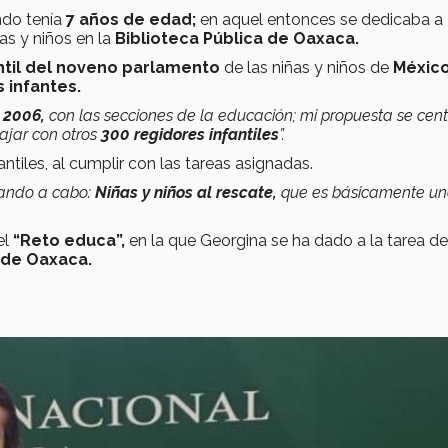
do tenía
7 años de edad;
en aquel entonces se dedicaba a
as y niños en la
Biblioteca Pública
de Oaxaca.
ntil del noveno parlamento
de las niñas y niños de
México
 infantes.
e
2006,
con las secciones de la educación; mi propuesta se cent
jar con otros
300 regidores infantiles
”.
antiles, al cumplir con las tareas asignadas.
evando a cabo:
Niñas y niños al rescate,
que es básicamente una
el
“Reto educa”,
en la que Georgina se ha dado a la tarea de
 de Oaxaca.