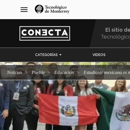
Pasar
navegación
menu
al
principal
contenido
principal
El sitio d
Tecnológic
Menu
CATEGORÍAS
VIDEOS
Comunidad
Noticias
Puebla
Educación
Estudiante mexicana es 