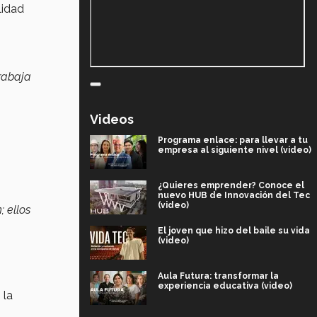
lidad
rabaja
Videos
Programa enlace: para llevar a tu
empresa al siguiente nivel (video)
¿Quieres emprender? Conoce el
nuevo HUB de Innovación del Tec
(video)
; ellos
El joven que hizo del baile su vida
(video)
Aula Futura: transformar la
experiencia educativa (video)
 la