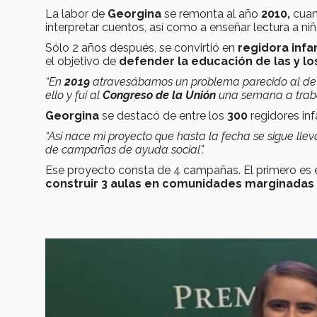
La labor de
Georgina
se remonta al año
2010,
cuan
interpretar cuentos, así como a enseñar lectura a niñ
Sólo 2 años después, se convirtió en
regidora infa
el objetivo de
defender la educación de las y los
“En
2019
atravesábamos un problema parecido al d
ello y fui al
Congreso de la Unión
una semana a traba
Georgina
se destacó de entre los
300
regidores inf
“Así nace mi proyecto que hasta la fecha se sigue ll
de campañas de ayuda social”.
Ese proyecto consta de 4 campañas. El primero es 
construir 3 aulas en comunidades marginadas