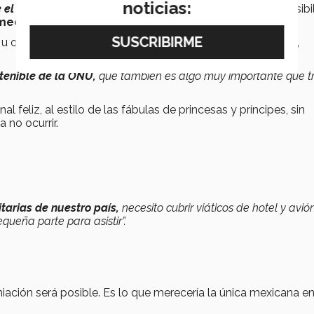
noticias:
el Príncipe”
expresa emocionada
Georgina,
sobre la posibi
d bin Rashid Al Maktoum, Príncipe de Dubai.
s u organizaciones
que contribuyen a la cultura de paz,
tenible de la ONU,
que también es algo muy importante que t
al feliz, al estilo de las fábulas de princesas y príncipes, sin
 no ocurrir.
itarias de nuestro país,
necesito cubrir viáticos de hotel y avión
queña parte para asistir”.
iación será posible. Es lo que merecería la única mexicana en