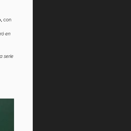
,
con
ró en
 serie