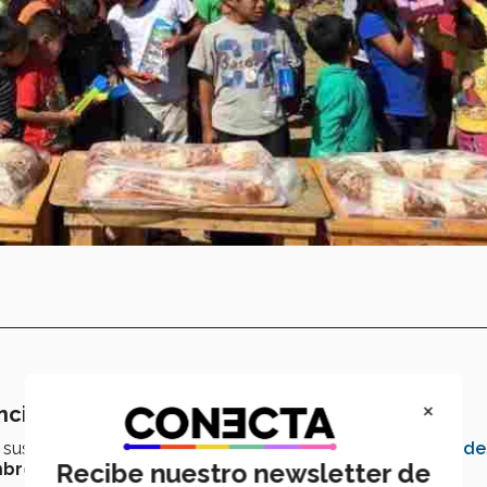
×
íncipe de Dubai
 sus siglas en inglés) es un premio convocado por
Banglade
Recibe nuestro newsletter de
re, Día Internacional de la Paz.