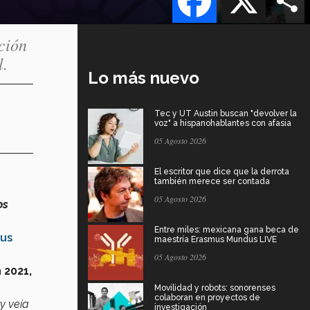
ción
l.
Lo más nuevo
Tec y UT Austin buscan "devolver la
voz" a hispanohablantes con afasia
05 Agosto 2026
El escritor que dice que la derrota
también merece ser contada
05 Agosto 2026
os
Entre miles: mexicana gana beca de
pus
maestría Erasmus Mundus LIVE
05 Agosto 2026
 2021,
Movilidad y robots: sonorenses
colaboran en proyectos de
y veía
investigación