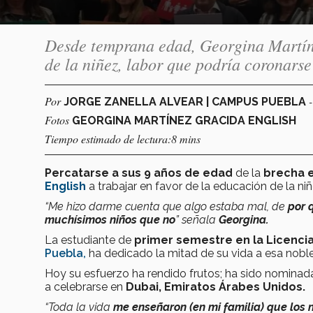
Desde temprana edad, Georgina Martíne
de la niñez, labor que podría coronars
Por
JORGE ZANELLA ALVEAR | CAMPUS PUEBLA
Fotos
GEORGINA MARTÍNEZ GRACIDA ENGLISH
Tiempo estimado de lectura:8 mins
Percatarse a sus 9 años de edad
de la
brecha 
English
a trabajar en favor de la educación de la n
“Me hizo darme cuenta que algo estaba mal, de
por q
muchísimos niños que no
” señala
Georgina.
La estudiante de
primer semestre en la Licenci
Puebla,
ha dedicado la mitad de su vida a esa noble
Hoy su esfuerzo ha rendido frutos; ha sido nominada
a celebrarse en
Dubai, Emiratos Árabes Unidos.
“Toda la vida
me enseñaron (en mi familia) que los 