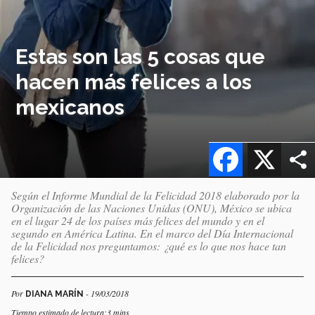
Estas son las 5 cosas que
hacen más felices a los
mexicanos
Facebook
X
Según el Informe Mundial de la Felicidad 2018 elaborado por la
Organización de las Naciones Unidas (ONU), México se ubica
en el lugar 24 de los países más felices del mundo y en el
segundo en América Latina. En el marco del Día Internacional
de la Felicidad nos preguntamos: ¿qué es lo que nos hace tan
felices?
Por
- 19/03/2018
DIANA MARÍN
Tiempo estimado de lectura:3 mins