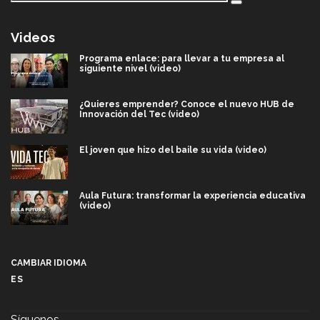
Videos
Programa enlace: para llevar a tu empresa al
siguiente nivel (video)
¿Quieres emprender? Conoce el nuevo HUB de
Innovación del Tec (video)
El joven que hizo del baile su vida (video)
Aula Futura: transformar la experiencia educativa
(video)
Más que un festival cultural: así es la magia de
VIBRART 2026 (video)
CAMBIAR IDIOMA
ES
Javier Guzmán: investigación con impacto social
(video)
Síguenos