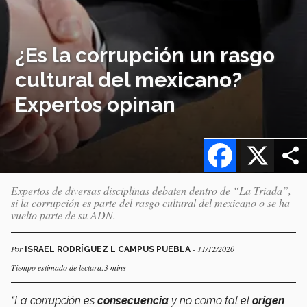
¿Es la corrupción un rasgo
cultural del mexicano?
Expertos opinan
Facebook
X
Expertos de diversas disciplinas debaten dentro de “La Triada”,
si la corrupción es parte del rasgo cultural del mexicano o se ha
vuelto parte de su ADN.
Por
- 11/12/2020
ISRAEL RODRÍGUEZ L CAMPUS PUEBLA
Tiempo estimado de lectura:3 mins
“La corrupción es
consecuencia
y no como tal el
origen