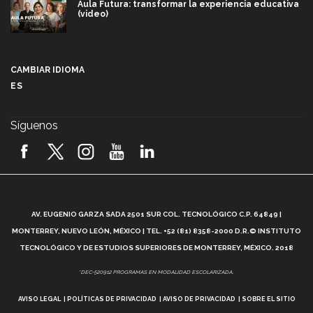
Aula Futura: transformar la experiencia educativa
(video)
Más que un festival cultural: así es la magia de
VIBRART 2026 (video)
CAMBIAR IDIOMA
ES
Javier Guzmán: investigación con impacto social
(video)
Síguenos
¡México, en el top del mundial de robótica FIRST
2026! (video)
Vida Tec: Pasión, disciplina y básquetbol, con Gael
Adame (video)
A
AV. EUGENIO GARZA SADA 2501 SUR COL. TECNOLÓGICO C.P. 64849 |
L
¿Cómo es el Modelo Educativo Tec? (video)
MONTERREY, NUEVO LEÓN, MÉXICO | TEL. +52 (81) 8358-2000 D.R.© INSTITUTO
TECNOLÓGICO Y DE ESTUDIOS SUPERIORES DE MONTERREY, MÉXICO. 2018
Vida Tec: Feminismo e Inteligencia Artificial, Paola
*DEC-520912 PROGRAMAS EN MODALIDAD ESCOLARIZADA.
Ricaurte (video)
AVISO LEGAL
POLÍTICAS DE PRIVACIDAD
AVISO DE PRIVACIDAD
SOBRE EL SITIO