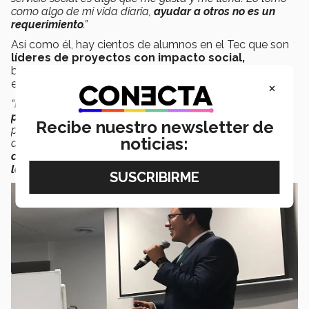
como algo de mi vida diaria,
ayudar a otros no es un
requerimiento
.”
Así como él, hay cientos de alumnos en el Tec que son
líderes de proyectos con impacto social,
buscando que, paso a paso, se generen cambios en la
×
esfera local, nacional y mundial.
“Para cambiar al mundo se necesitan
pasos de bebé y
pequeñas acciones
. Algo motivante que te desarrolle
Recibe nuestro newsletter de
para lograr
una visión transformadora
y volverte agente
noticias:
de cambio.
No hace falta intención, sino acción,
constancia. Una mejor sociedad con la suma de todos
los mejores proyectos que podemos realizar
”.
finalizó.