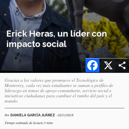
Erick Heras, un líder con
impacto social
Facebook
X
Gracias a los valores que promueve el Tecnológico de
Monterrey, cada vez más estudiantes se suman a perfiles de
liderazgo en temas de apoyo comunitario, servicio social e
iniciativas ciudadanas para cambiar el rumbo del país y el
mundo.
Por
- 02/11/2018
DANIELA GARCÍA JUÁREZ
Tiempo estimado de lectura:3 mins