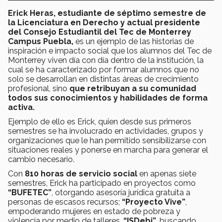
Erick Heras, estudiante de séptimo semestre de
la Licenciatura en Derecho y actual presidente
del Consejo Estudiantil del Tec de Monterrey
Campus Puebla,
es un ejemplo de las historias de
inspiración e impacto social que los alumnos del Tec de
Monterrey viven día con día dentro de la institución, la
cual se ha caracterizado por formar alumnos que no
solo se desarrollan en distintas áreas de crecimiento
profesional, sino
que retribuyan a su comunidad
todos sus conocimientos y habilidades de forma
activa.
Ejemplo de ello es Erick, quien desde sus primeros
semestres se ha involucrado en actividades, grupos y
organizaciones que le han permitido sensibilizarse con
situaciones reales y ponerse en marcha para generar el
cambio necesario.
Con
810 horas de servicio social
en apenas siete
semestres, Erick ha participado en proyectos como
“BUFETEC”
, otorgando asesoría jurídica gratuita a
personas de escasos recursos;
“Proyecto Vive”
,
empoderando mujeres en estado de pobreza y
violencia por medio de talleres,
“ISDebi”
, buscando