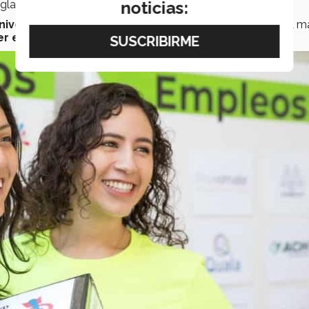
noticias:
glas en inglés).
niversum,
que realiza actividades el
11 de febrero,
en el m
r en la Ciencia”,
fecha que busca replicarse en el
Tec.