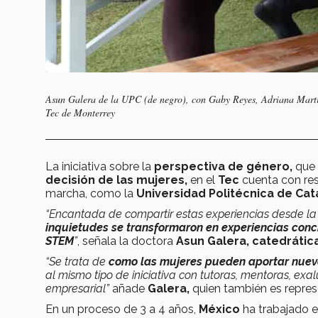
Asun Galera de la UPC (de negro), con Gaby Reyes, Adriana Martín
Tec de Monterrey
La iniciativa sobre la
perspectiva de género,
que 
decisión de las mujeres,
en el
Tec
cuenta con res
marcha, como la
Universidad Politécnica de Cat
“Encantada de compartir estas experiencias desde l
inquietudes se transformaron en experiencias conc
STEM
”
, señala la doctora
Asun Galera, catedrátic
“Se trata de
como las mujeres pueden aportar nuev
al mismo tipo de iniciativa con tutoras, mentoras, exa
empresarial”
añade
Galera,
quien también es repre
En un proceso de 3 a 4 años,
México
ha trabajado e