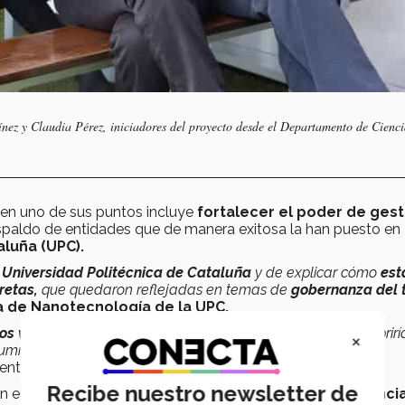
ez y Claudia Pérez, iniciadores del proyecto desde el Departamento de Cienci
en uno de sus puntos incluye
fortalecer el poder de gest
paldo de entidades que de manera exitosa la han puesto en
aluña (UPC).
a
Universidad Politécnica de Cataluña
y de explicar cómo
est
retas,
que quedaron reflejadas en temas de
gobernanza del
a de Nanotecnología de la UPC.
os valores
y al incorporar el proyecto
STEM,
también nos abrir
×
lumnas, ingenieras y científicas que ya trabajan en el ámbito
sentante del
Plan de Igualdad
de la institución ibérica.
Recibe nuestro newsletter de
n el empoderamiento de la mujer en las áreas
STEM
(
ciencia