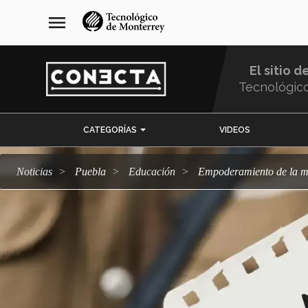
Pasar
navegación
menu
al
principal
contenido
principal
El sitio d
Tecnológic
Menu
CATEGORÍAS
VIDEOS
Comunidad
Noticias
Puebla
Educación
Empoderamiento de la mu