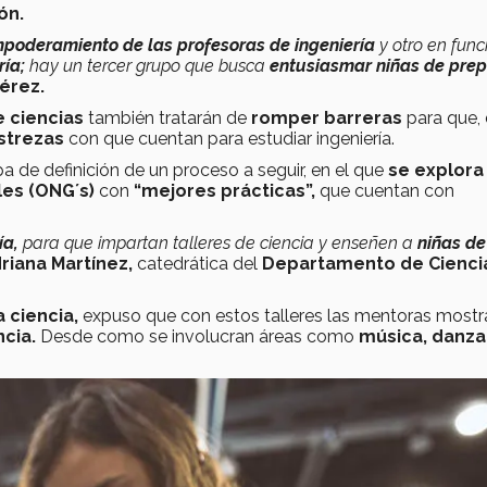
ón.
poderamiento de las profesoras de ingeniería
y otro en func
ía;
hay un tercer grupo que busca
entusiasmar niñas de pre
érez.
 ciencias
también tratarán de
romper barreras
para que,
strezas
con que cuentan para estudiar ingeniería.
a de definición de un proceso a seguir, en el que
se explora
es (ONG´s)
con
“mejores prácticas”,
que cuentan con
ía,
para que impartan talleres de ciencia y enseñen a
niñas de
riana Martínez,
catedrática del
Departamento de Cienci
a ciencia,
expuso que con estos talleres las mentoras mostr
ncia.
Desde como se involucran áreas como
música, danza