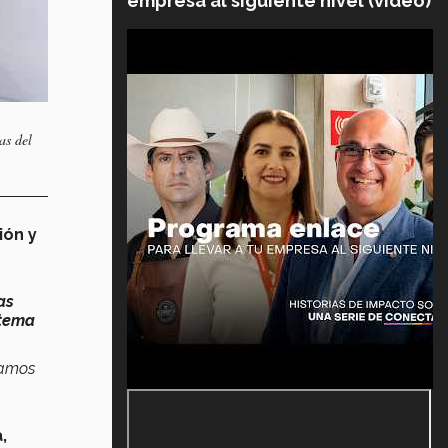
empresa al siguiente nivel (video)
as del
ión y
as
 tema
íamos
,