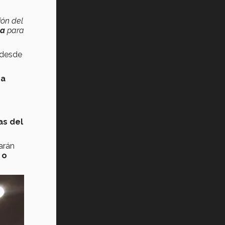
ión del
pa
para
 desde
 a
as del
arán
 o