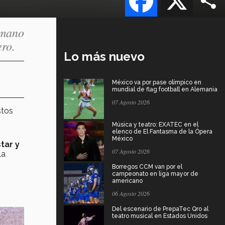
 mano
ero.
Lo más nuevo
México va por pase olímpico en
mundial de flag football en Alemania
07 Agosto 2026
stos
Música y teatro: EXATEC en el
elenco de El Fantasma de la Ópera
México
tar y
07 Agosto 2026
la
Borregos CCM van por el
campeonato en liga mayor de
e
americano
06 Agosto 2026
Del escenario de PrepaTec Qro al
teatro musical en Estados Unidos