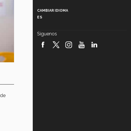
Más que un festival cultural: así es
la magia de VIBRART 2026 (video)
CAMBIAR IDIOMA
ES
Javier Guzmán: investigación con
impacto social (video)
Síguenos
¡México, en el top del mundial de
robótica FIRST 2026! (video)
Vida Tec: Pasión, disciplina y
básquetbol, con Gael Adame
(video)
¿Cómo es el Modelo Educativo
Tec? (video)
 de
Vida Tec: Feminismo e Inteligencia
Artificial, Paola Ricaurte (video)