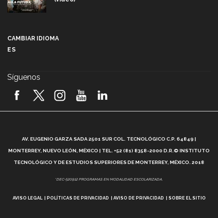
Más que un festival cultural: así es la magia de
VIBRART 2026 (video)
CAMBIAR IDIOMA
ES
Javier Guzmán: investigación con impacto social
(video)
Síguenos
¡México, en el top del mundial de robótica FIRST
2026! (video)
Vida Tec: Pasión, disciplina y básquetbol, con Gael
Adame (video)
A
AV. EUGENIO GARZA SADA 2501 SUR COL. TECNOLÓGICO C.P. 64849 |
L
¿Cómo es el Modelo Educativo Tec? (video)
MONTERREY, NUEVO LEÓN, MÉXICO | TEL. +52 (81) 8358-2000 D.R.© INSTITUTO
TECNOLÓGICO Y DE ESTUDIOS SUPERIORES DE MONTERREY, MÉXICO. 2018
Vida Tec: Feminismo e Inteligencia Artificial, Paola
*DEC-520912 PROGRAMAS EN MODALIDAD ESCOLARIZADA.
Ricaurte (video)
AVISO LEGAL
POLÍTICAS DE PRIVACIDAD
AVISO DE PRIVACIDAD
SOBRE EL SITIO