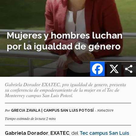
Mujeres y hombres luchan
por la igualdad de género
Facebook
X
Gabriela Dorador EXATEC, pro igualdad de genero, presenta
su conferencia de empoderamiento de la mujer en el Tec de
Monterrey campus San Luis Potosí.
Por
- 30/04/2019
GRECIA ZAVALA | CAMPUS SAN LUIS POTOSÍ
Tiempo estimado de lectura:2 mins
Gabriela Dorador
,
EXATEC
, del
Tec campus San Luis