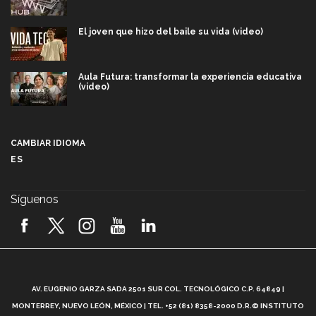
El joven que hizo del baile su vida (video)
Aula Futura: transformar la experiencia educativa
(video)
Más que un festival cultural: así es la magia de
VIBRART 2026 (video)
CAMBIAR IDIOMA
ES
Javier Guzmán: investigación con impacto social
(video)
Síguenos
¡México, en el top del mundial de robótica FIRST
2026! (video)
Vida Tec: Pasión, disciplina y básquetbol, con Gael
Adame (video)
A
AV. EUGENIO GARZA SADA 2501 SUR COL. TECNOLÓGICO C.P. 64849 |
L
¿Cómo es el Modelo Educativo Tec? (video)
MONTERREY, NUEVO LEÓN, MÉXICO | TEL. +52 (81) 8358-2000 D.R.© INSTITUTO