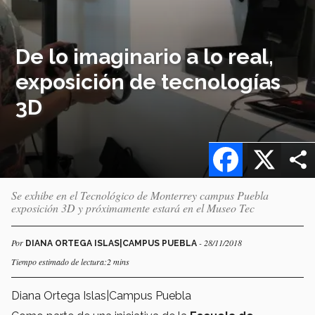
De lo imaginario a lo real,
exposición de tecnologías
3D
Facebook
X
Se exhibe en el Tecnológico de Monterrey campus Puebla
exposición 3D y próximamente estará en el Museo Tec
Por
- 28/11/2018
DIANA ORTEGA ISLAS|CAMPUS PUEBLA
Tiempo estimado de lectura:2 mins
Diana Ortega Islas|Campus Puebla