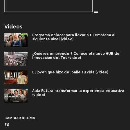
Videos
Programa enlace: para llevar a tu empresa al
siguiente nivel (video)
¿Quieres emprender? Conoce el nuevo HUB de
Innovación del Tec (video)
El joven que hizo del baile su vida (video)
Aula Futura: transformar la experiencia educativa
(video)
Más que un festival cultural: así es la magia de
VIBRART 2026 (video)
CAMBIAR IDIOMA
ES
Javier Guzmán: investigación con impacto social