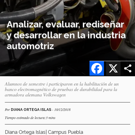
Analizar, evaluar, rediseñar
y desarrollar en la industria
automotriz
Facebook
X
Alumnos de semestre i participaron en la habilitación de un
banco electromagnético de pruebas de durabilidad para la
armadora alemana Volkswagen
Por
- 10/12/2018
DIANA ORTEGA ISLAS
Tiempo estimado de lectura:3 mins
Diana Ortega Islas| Campus Puebla