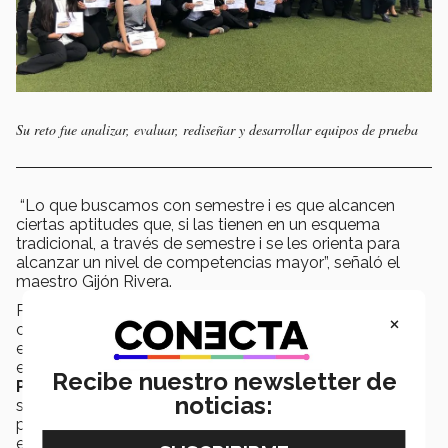
Su reto fue analizar, evaluar, rediseñar y desarrollar equipos de prueba
“Lo que buscamos con semestre i es que alcancen
ciertas aptitudes que, si las tienen en un esquema
tradicional, a través de semestre i se les orienta para
alcanzar un nivel de competencias mayor”, señaló el
maestro Gijón Rivera.
Poner en práctica los conocimientos adquiridos,
×
capacidad analítica y habilidades de cada perfil de
especialidad son aptitudes que demostraron los
estudiantes del
Tecnológico de Monterrey campus
Recibe nuestro newsletter de
Puebla
para el desarrollo del proyecto asignado que
noticias:
sumado a la experiencia de los
Ingenieros de VW
y
profesores de nuestra institución se buscaron para que
este proyecto fuera todo un éxito.