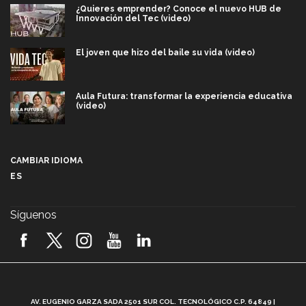
¿Quieres emprender? Conoce el nuevo HUB de
Innovación del Tec (video)
El joven que hizo del baile su vida (video)
Aula Futura: transformar la experiencia educativa
(video)
Más que un festival cultural: así es la magia de
VIBRART 2026 (video)
CAMBIAR IDIOMA
ES
Javier Guzmán: investigación con impacto social
(video)
Síguenos
¡México, en el top del mundial de robótica FIRST
2026! (video)
Vida Tec: Pasión, disciplina y básquetbol, con Gael
Adame (video)
A
AV. EUGENIO GARZA SADA 2501 SUR COL. TECNOLÓGICO C.P. 64849 |