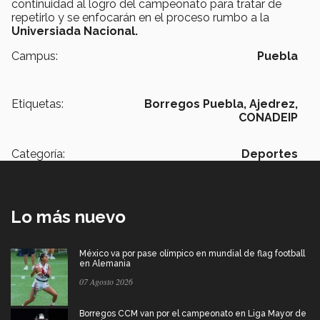
continuidad al logro del campeonato para tratar de
repetirlo y se enfocarán en el proceso rumbo a la
Universiada Nacional.
Campus:
Puebla
Etiquetas:
Borregos Puebla,
Ajedrez,
CONADEIP
Categoría:
Deportes
Lo más nuevo
México va por pase olímpico en mundial de flag football
en Alemania
07 Agosto 2026
Borregos CCM van por el campeonato en Liga Mayor de