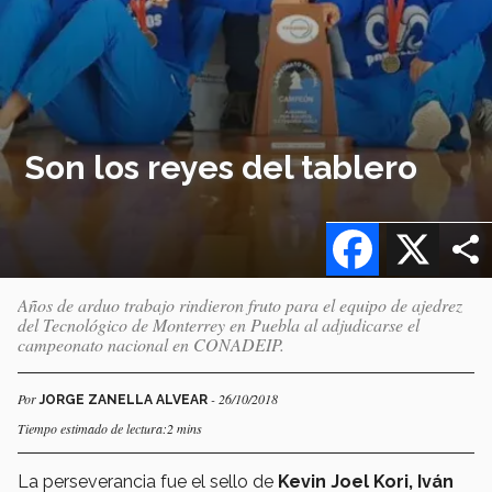
Son los reyes del tablero
Facebook
X
Años de arduo trabajo rindieron fruto para el equipo de ajedrez
del Tecnológico de Monterrey en Puebla al adjudicarse el
campeonato nacional en CONADEIP.
Por
- 26/10/2018
JORGE ZANELLA ALVEAR
Tiempo estimado de lectura:2 mins
La perseverancia fue el sello de
Kevin Joel Kori, Iván