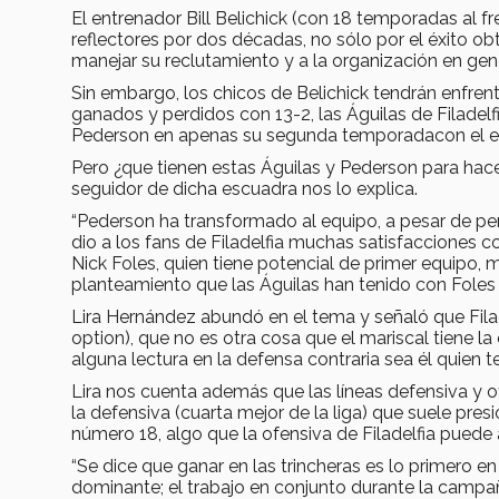
El entrenador Bill Belichick (con 18 temporadas al f
reflectores por dos décadas, no sólo por el éxito ob
manejar su reclutamiento y a la organización en gene
Sin embargo, los chicos de Belichick tendrán enfren
ganados y perdidos con 13-2, las Águilas de Filadel
Pederson en apenas su segunda temporadacon el e
Pero ¿que tienen estas Águilas y Pederson para hacer
seguidor de dicha escuadra nos lo explica.
“Pederson ha transformado al equipo, a pesar de perd
dio a los fans de Filadelfia muchas satisfacciones 
Nick Foles, quien tiene potencial de primer equipo,
planteamiento que las Águilas han tenido con Foles
Lira Hernández abundó en el tema y señaló que Fil
option), que no es otra cosa que el mariscal tiene l
alguna lectura en la defensa contraria sea él quien 
Lira nos cuenta además que las líneas defensiva y o
la defensiva (cuarta mejor de la liga) que suele presi
número 18, algo que la ofensiva de Filadelfia puede
“Se dice que ganar en las trincheras es lo primero e
dominante; el trabajo en conjunto durante la campañ