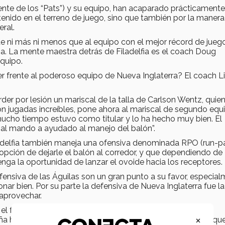
rente de los “Pats”) y su equipo, han acaparado prácticamente
tenido en el terreno de juego, sino que también por la manera
ral.
te ni más ni menos que al equipo con el mejor récord de jueg
fia. La mente maestra detrás de Filadelfia es el coach Doug
quipo.
 frente al poderoso equipo de Nueva Inglaterra? El coach Lira
er por lesión un mariscal de la talla de Carlson Wentz, quie
con jugadas increíbles, pone ahora al mariscal de segundo equ
 mucho tiempo estuvo como titular y lo ha hecho muy bien. El
 al mando a ayudado al manejo del balón”.
adelfia también maneja una ofensiva denominada RPO (run-p
a opción de dejarle el balón al corredor, y que dependiendo de
tenga la oportunidad de lanzar el ovoide hacia los receptores.
fensiva de las Águilas son un gran punto a su favor, especia
onar bien. Por su parte la defensiva de Nueva Inglaterra fue la
 aprovechar.
n el fútbol americano y la ofensiva de este equipo es muy
×
a ha sido sobresaliente. Por otra parte su defensiva es la q