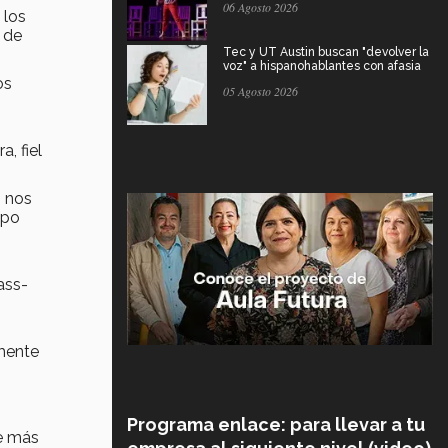
06 Agosto 2026
 los
 de
Tec y UT Austin buscan "devolver la
voz" a hispanohablantes con afasia
os
05 Agosto 2026
, fiel
n nos
ipo
ass-
lmente
Programa enlace: para llevar a tu
ue más