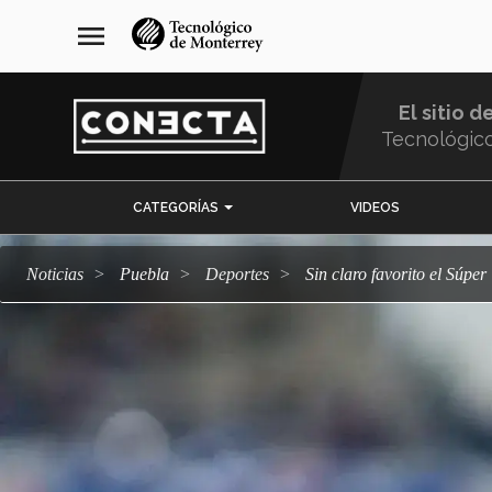
Pasar
navegación
menu
al
principal
contenido
principal
El sitio d
Tecnológic
Menu
CATEGORÍAS
VIDEOS
Comunidad
Noticias
Puebla
deportes
Sin claro favorito el Súp