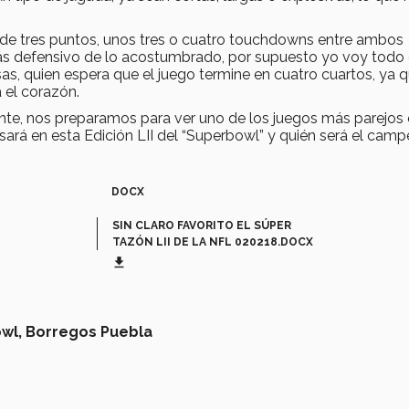
a de tres puntos, unos tres o cuatro touchdowns entre ambos
ás defensivo de lo acostumbrado, por supuesto yo voy todo 
isas, quien espera que el juego termine en cuatro cuartos, ya 
 el corazón.
te, nos preparamos para ver uno de los juegos más parejos 
sará en esta Edición LII del “Superbowl” y quién será el camp
DOCX
SIN CLARO FAVORITO EL SÚPER
TAZÓN LII DE LA NFL 020218.DOCX
get_app
wl,
Borregos Puebla