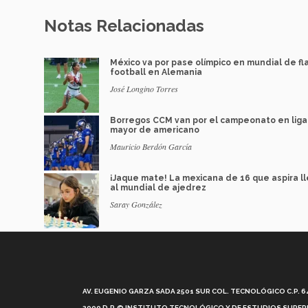
Notas Relacionadas
México va por pase olímpico en mundial de fl
football en Alemania
José Longino Torres
Borregos CCM van por el campeonato en liga
mayor de americano
Mauricio Berdón García
¡Jaque mate! La mexicana de 16 que aspira l
al mundial de ajedrez
Saray González
AV. EUGENIO GARZA SADA 2501 SUR COL. TECNOLÓGICO C.P. 648
2000 D.R.© INSTITUTO TECNOLÓGICO Y DE ESTUDIOS SUPERI