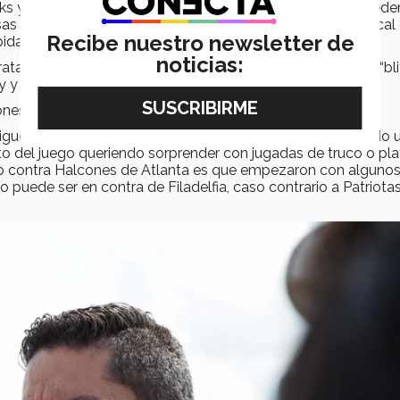
ks y creo que una de las claves para este partido es si puede
sas se le complican, aunque a final de cuentas es un mariscal
Recibe nuestro newsletter de
ápidamente”.
noticias:
tratar de “maquillar” de alguna manera las coberturas y los “bli
ady y sacarlo de su juego cómodo.
nes del juego?, nuestro experto nos lo dice.
 sigue con el juego que le hemos visto estaríamos esperando 
rto del juego queriendo sorprender con jugadas de truco o pl
ego contra Halcones de Atlanta es que empezaron con alguno
o puede ser en contra de Filadelfia, caso contrario a Patriota