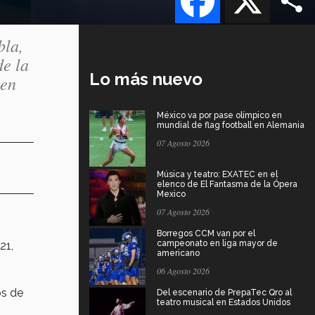
bla,
de la
Lo más nuevo
gen
n
México va por pase olímpico en
mundial de flag football en Alemania
07 Agosto 2026
Música y teatro: EXATEC en el
elenco de El Fantasma de la Ópera
Mexico
07 Agosto 2026
Borregos CCM van por el
campeonato en liga mayor de
21,
americano
06 Agosto 2026
os de
Del escenario de PrepaTec Qro al
teatro musical en Estados Unidos