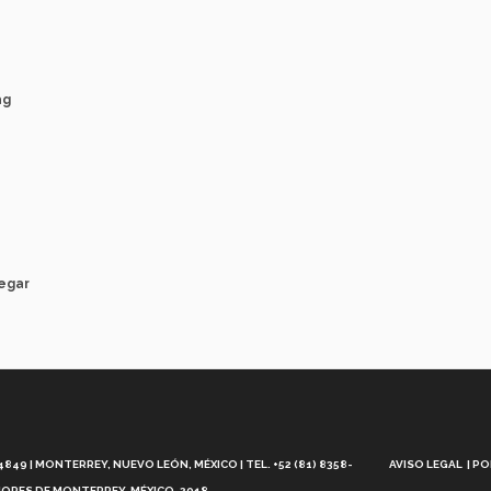
ag
legar
Aviso
Legal
49 | MONTERREY, NUEVO LEÓN, MÉXICO | TEL. +52 (81) 8358-
AVISO LEGAL
PO
ORES DE MONTERREY, MÉXICO. 2018