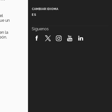
Más que un festival cultural: así es
la magia de VIBRART 2026 (video)
CAMBIAR IDIOMA
ES
el
Javier Guzmán: investigación con
que un
impacto social (video)
Síguenos
en la
¡México, en el top del mundial de
eón.
robótica FIRST 2026! (video)
Vida Tec: Pasión, disciplina y
básquetbol, con Gael Adame
(video)
¿Cómo es el Modelo Educativo
Tec? (video)
Vida Tec: Feminismo e Inteligencia
Artificial, Paola Ricaurte (video)