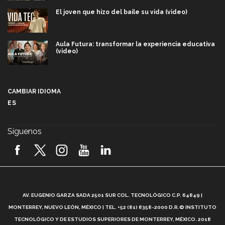
El joven que hizo del baile su vida (video)
Aula Futura: transformar la experiencia educativa
(video)
Más que un festival cultural: así es la magia de
VIBRART 2026 (video)
CAMBIAR IDIOMA
ES
Javier Guzmán: investigación con impacto social
(video)
Síguenos
¡México, en el top del mundial de robótica FIRST
2026! (video)
Vida Tec: Pasión, disciplina y básquetbol, con Gael
Adame (video)
A
AV. EUGENIO GARZA SADA 2501 SUR COL. TECNOLÓGICO C.P. 64849 |
L
¿Cómo es el Modelo Educativo Tec? (video)
MONTERREY, NUEVO LEÓN, MÉXICO | TEL. +52 (81) 8358-2000 D.R.© INSTITUTO
TECNOLÓGICO Y DE ESTUDIOS SUPERIORES DE MONTERREY, MÉXICO. 2018