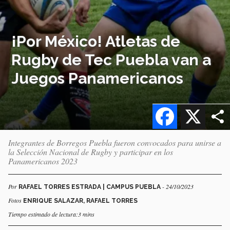
¡Por México! Atletas de
Rugby de Tec Puebla van a
Juegos Panamericanos
Facebook
X
Integrantes de Borregos Puebla fueron convocados para unirse a
la Selección Nacional de Rugby y participar en los
Panamericanos 2023
Por
- 24/10/2023
RAFAEL TORRES ESTRADA | CAMPUS PUEBLA
Fotos
ENRIQUE SALAZAR, RAFAEL TORRES
Tiempo estimado de lectura:3 mins