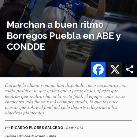
Marchan a buen ritmo
Borregos Puebla en ABE y
CONDDE
Facebook
X
Durante la última semana han disputado cinco encuentros con
saldo positivo, lo que indica que a pesar de los ajustes que
tendrán que realizar hacia la recta final, el equipo cada vez se
encuentra más fuerte y más compenetrado, lo que les hace
pensar que sobre el final del ciclo deportivo llegaran a los
objetivos planteados.
Por
- 02/03/2018
RICARDO FLORES SALCEDO
Tiempo estimado de lectura:2 mins