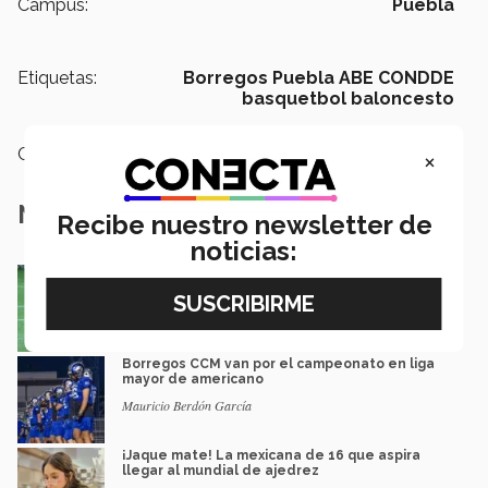
Campus:
Puebla
Etiquetas:
Borregos Puebla ABE CONDDE
basquetbol baloncesto
Categoría:
Deportes
×
Notas Relacionadas
Recibe nuestro newsletter de
noticias:
México va por pase olímpico en mundial de
flag football en Alemania
José Longino Torres
Borregos CCM van por el campeonato en liga
mayor de americano
Mauricio Berdón García
¡Jaque mate! La mexicana de 16 que aspira
llegar al mundial de ajedrez