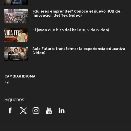
¿Quieres emprender? Conoce el nuevo HUB de
Innovación del Tec (video)
El joven que hizo del baile su vida (video)
Aula Futura: transformar la experiencia educativa
(video)
Más que un festival cultural: así es la magia de
VIBRART 2026 (video)
CAMBIAR IDIOMA
ES
Javier Guzmán: investigación con impacto social
(video)
Síguenos
¡México, en el top del mundial de robótica FIRST
2026! (video)
Vida Tec: Pasión, disciplina y básquetbol, con Gael
Adame (video)