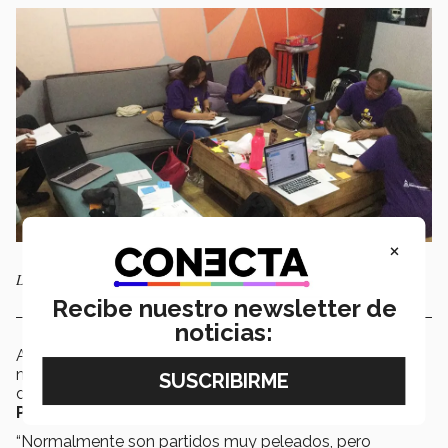
×
La media cancha funcionó bien
Recibe nuestro newsletter de
noticias:
Ahora el cuadro “lanudo” se preparará para una aduana
muy importante en la ciudad de
Aguascalientes,
donde enfrentarán a las
Panteras de la Universidad
Panamericana Bonaterra (UP).
“Normalmente son partidos muy peleados, pero