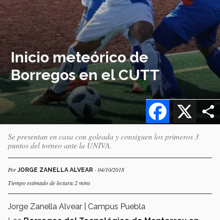
Inicio meteórico de
Borregos en el CUTT
Facebook
X
Se presentan en casa con goleada y consiguen los primeros 3
puntos del torneo ante la UNIVA.
Por
- 04/10/2018
JORGE ZANELLA ALVEAR
Tiempo estimado de lectura:2 mins
Jorge Zanella Alvear | Campus Puebla