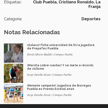
Etiquetas:
Club Puebla,
Cristiano Ronaldo,
La
Franja
Categoría:
Deportes
Notas Relacionadas
¡Golazo! Ficha universidad de EU a jugadora
de PrepaTec Puebla
David Alberto Badillo | Campus Puebla
¡Marcha sobre ruedas! Y se mete a récords
de ciclismo
Jorge Zanella Alvear | Campus Puebla
¡Remate campeón! Jugadora de Borregos
Puebla es Premio Estatal 2020
Jorge Zanella Alvear | Campus Puebla