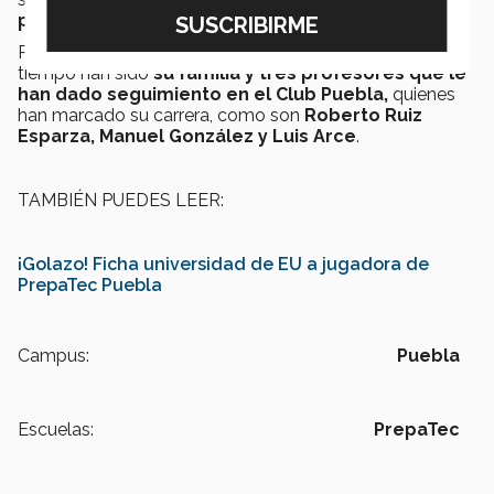
promedio superior a 90.
Para el novel futbolista su mayor apoyo durante este
tiempo han sido
su familia y tres profesores que le
han dado seguimiento en el Club Puebla,
quienes
han marcado su carrera, como son
Roberto Ruiz
Esparza, Manuel González y Luis Arce
.
TAMBIÉN PUEDES LEER:
¡Golazo! Ficha universidad de EU a jugadora de
PrepaTec Puebla
Campus:
Puebla
Escuelas:
PrepaTec