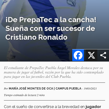
¡De PrepaTec a la cancha!
Sueña con ser sucesor de
Cristiano Ronaldo
Facebook
X
El estudiante de PrepaTec Puebla Ángel Morales destaca por su
manera de jugar al futbol, razón por la que ha sido contemplado
para jugar en las juveniles del Club Puebla.
Por
- 19/03/2021
MARÍA JOSÉ MONTES DE OCA | CAMPUS PUEBLA
Tiempo estimado de lectura:2 mins
Con el sueño de convertirse a la brevedad en
jugador