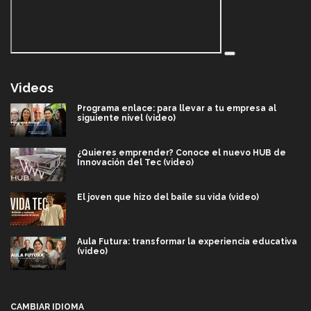
Videos
Programa enlace: para llevar a tu empresa al
siguiente nivel (video)
¿Quieres emprender? Conoce el nuevo HUB de
Innovación del Tec (video)
El joven que hizo del baile su vida (video)
Aula Futura: transformar la experiencia educativa
(video)
Más que un festival cultural: así es la magia de
VIBRART 2026 (video)
CAMBIAR IDIOMA