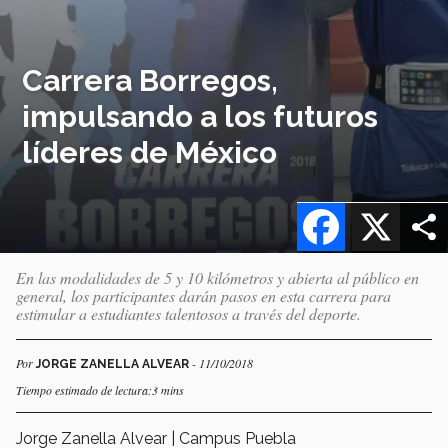
Carrera Borregos,
impulsando a los futuros
líderes de México
Facebook
X
En las modalidades de 5 y 10 kilómetros y abierta al público en
general, los participantes darán pasos en esta carrera para
estimular a estudiantes talentosos a través del deporte.
Por
- 11/10/2018
JORGE ZANELLA ALVEAR
Tiempo estimado de lectura:3 mins
Jorge Zanella Alvear | Campus Puebla