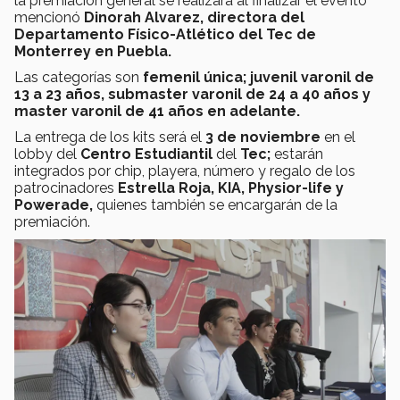
la premiación general se realizará al finalizar el evento”
mencionó
Dinorah Alvarez, directora del
Departamento Físico-Atlético del Tec de
Monterrey en Puebla.
Las categorías son
femenil única;
juvenil varonil de
13 a 23 años, submaster varonil de 24 a 40 años y
master varonil de 41 años en adelante.
La entrega de los kits será el
3 de noviembre
en el
lobby del
Centro Estudiantil
del
Tec;
estarán
integrados por chip, playera, número y regalo de los
patrocinadores
Estrella Roja, KIA, Physior-life y
Powerade,
quienes también se encargarán de la
premiación.