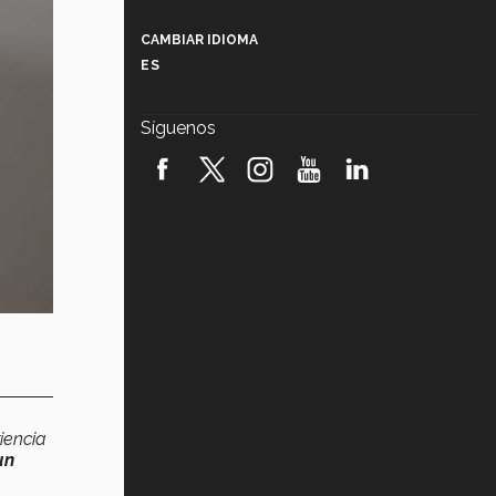
Más que un festival cultural: así es
la magia de VIBRART 2026 (video)
CAMBIAR IDIOMA
ES
Javier Guzmán: investigación con
impacto social (video)
Síguenos
¡México, en el top del mundial de
robótica FIRST 2026! (video)
Vida Tec: Pasión, disciplina y
básquetbol, con Gael Adame
(video)
¿Cómo es el Modelo Educativo
Tec? (video)
Vida Tec: Feminismo e Inteligencia
Artificial, Paola Ricaurte (video)
iencia
un