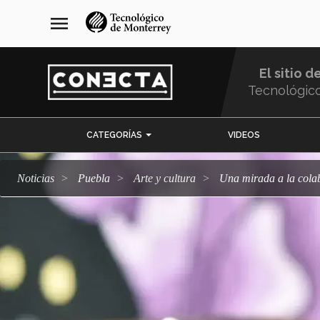
Pasar
navegación
menu
al
principal
contenido
principal
El sitio d
Tecnológic
Menu
CATEGORÍAS
VIDEOS
Comunidad
Noticias
Puebla
arte y cultura
Una mirada a la cola