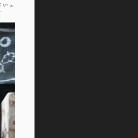
 en la
a