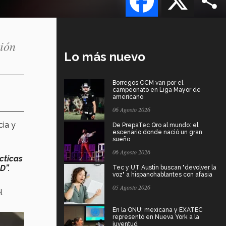
ción
Lo más nuevo
Borregos CCM van por el
campeonato en Liga Mayor de
americano
06 Agosto 2026
cia y
De PrepaTec Qro al mundo: el
escenario donde nació un gran
sueño
06 Agosto 2026
cticas
D”.
Tec y UT Austin buscan "devolver la
voz" a hispanohablantes con afasia
05 Agosto 2026
l
En la ONU: mexicana y EXATEC
representó en Nueva York a la
juventud