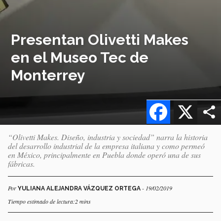
Presentan Olivetti Makes
en el Museo Tec de
Monterrey
Facebook
X
“Olivetti Makes. Diseño, industria y sociedad” narra la historia
del desarrollo industrial de la empresa italiana y como permeó
en México, principalmente en Puebla donde operó una de sus
fábricas.
Por
- 19/02/2019
YULIANA ALEJANDRA VÁZQUEZ ORTEGA
Tiempo estimado de lectura:2 mins