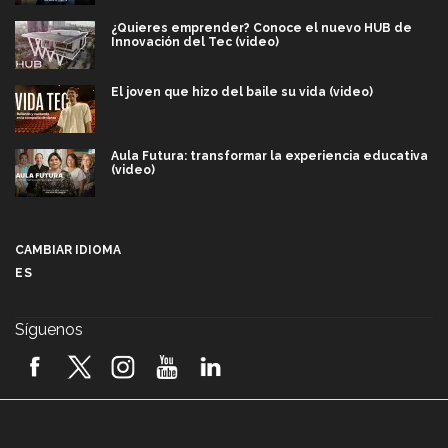
¿Quieres emprender? Conoce el nuevo HUB de
Innovación del Tec (video)
El joven que hizo del baile su vida (video)
Aula Futura: transformar la experiencia educativa
(video)
Más que un festival cultural: así es la magia de
VIBRART 2026 (video)
CAMBIAR IDIOMA
ES
Javier Guzmán: investigación con impacto social
(video)
Síguenos
¡México, en el top del mundial de robótica FIRST
2026! (video)
Vida Tec: Pasión, disciplina y básquetbol, con Gael
Adame (video)
A