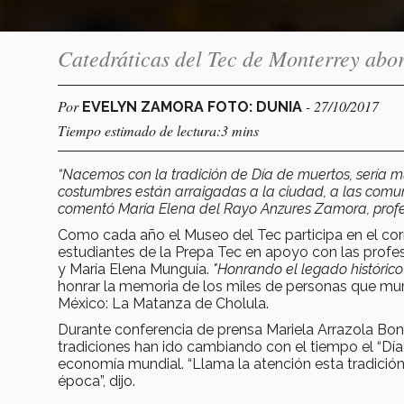
Catedráticas del Tec de Monterrey abo
Por
- 27/10/2017
EVELYN ZAMORA FOTO: DUNIA
Tiempo estimado de lectura:3 mins
“Nacemos con la tradición de Día de muertos, sería mu
costumbres están arraigadas a la ciudad, a las comuni
comentó María Elena del Rayo Anzures Zamora, profe
Como cada año el Museo del Tec participa en el corr
estudiantes de la Prepa Tec en apoyo con las prof
y María Elena Munguía.
"Honrando el legado histórico 
honrar la memoria de los miles de personas que mur
México: La Matanza de Cholula.
Durante conferencia de prensa Mariela Arrazola Boni
tradiciones han ido cambiando con el tiempo el “Día
economía mundial. “Llama la atención esta tradición a
época”, dijo.