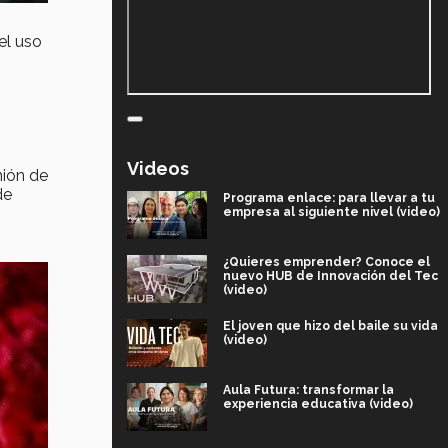
el uso
Videos
nión de
de
Programa enlace: para llevar a tu
empresa al siguiente nivel (video)
¿Quieres emprender? Conoce el
nuevo HUB de Innovación del Tec
(video)
El joven que hizo del baile su vida
(video)
Aula Futura: transformar la
experiencia educativa (video)