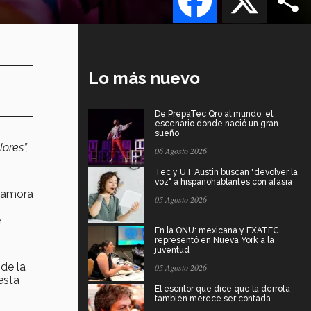
Lo más nuevo
De PrepaTec Qro al mundo: el
escenario donde nació un gran
sueño
ores”,
06 Agosto 2026
Tec y UT Austin buscan "devolver la
voz" a hispanohablantes con afasia
 Zamora
05 Agosto 2026
e
En la ONU: mexicana y EXATEC
representó en Nueva York a la
juventud
de la
05 Agosto 2026
esta
El escritor que dice que la derrota
también merece ser contada