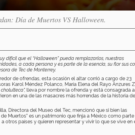
rdan: Día de Muertos VS Halloween.
y difícil que el “Halloween” pueda remplazarlos, nuestras
dades, a cada persona y es parte de la esencia, su flor sus col
sora de Tec de Monterrey.
edor de ofrendas, esta ocasión el altar corrió a cargo de 23
esoras Karol Méndez Polanco, María Elena del Rayo Anzures
cholulteca",
lleva por nombre la ofrenda y está consagrada a
ieron en una de las masacres más horrendas de la historia d
lla, Directora del Museo del Tec, mencionó que si bien las
 de Muertos” es un patrimonio que finja a México como parte 
 otros países y quieren representar y vivir lo que se vive en 