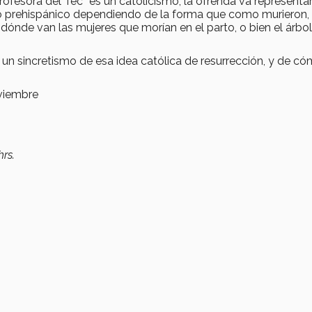
rofesora del Tec “es un catolicismo, la ofrenda va representar
o prehispánico dependiendo de la forma que como murieron,
a dónde van las mujeres que morían en el parto, o bien el árbol
, un sincretismo de esa idea católica de resurrección, y de c
oviembre
rs.