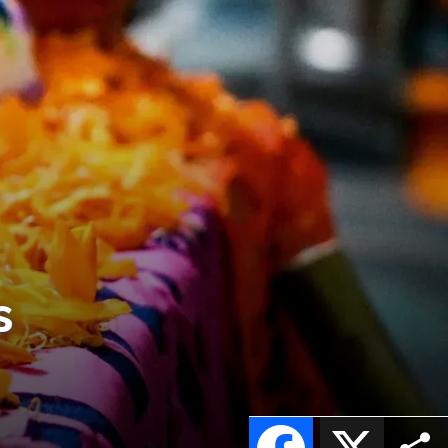
s
Facebook
X