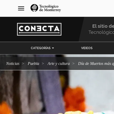
Pasar
navegación
menu
al
principal
contenido
principal
El sitio d
Tecnológic
Menu
CATEGORÍAS
VIDEOS
Comunidad
Noticias
Puebla
arte y cultura
Día de Muertos más 