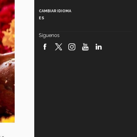
Más que un festival cultural: así es
la magia de VIBRART 2026 (video)
CAMBIAR IDIOMA
ES
Javier Guzmán: investigación con
impacto social (video)
Síguenos
¡México, en el top del mundial de
robótica FIRST 2026! (video)
Vida Tec: Pasión, disciplina y
básquetbol, con Gael Adame
(video)
¿Cómo es el Modelo Educativo
Tec? (video)
Vida Tec: Feminismo e Inteligencia
Artificial, Paola Ricaurte (video)