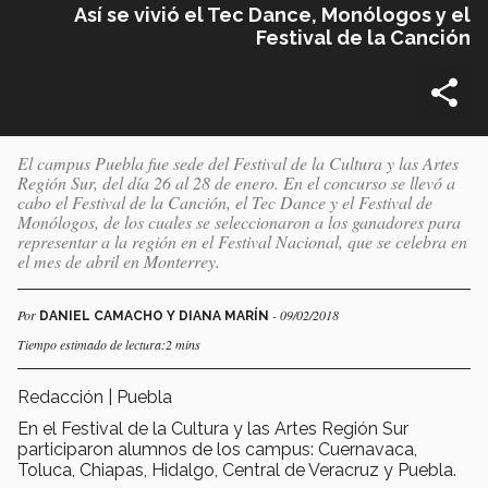
Así se vivió el Tec Dance, Monólogos y el
Festival de la Canción
El campus Puebla fue sede del Festival de la Cultura y las Artes
Región Sur, del día 26 al 28 de enero. En el concurso se llevó a
cabo el Festival de la Canción, el Tec Dance y el Festival de
Monólogos, de los cuales se seleccionaron a los ganadores para
representar a la región en el Festival Nacional, que se celebra en
el mes de abril en Monterrey.
Por
- 09/02/2018
DANIEL CAMACHO Y DIANA MARÍN
Tiempo estimado de lectura:2 mins
Redacción | Puebla
En el Festival de la Cultura y las Artes Región Sur
participaron alumnos de los campus: Cuernavaca,
Toluca, Chiapas, Hidalgo, Central de Veracruz y Puebla.