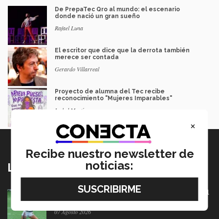
De PrepaTec Qro al mundo: el escenario
donde nació un gran sueño
Rafael Luna
El escritor que dice que la derrota también
merece ser contada
Gerardo Villarreal
Proyecto de alumna del Tec recibe
reconocimiento "Mujeres Imparables"
Isabel Martínez
×
Recibe nuestro newsletter de
noticias:
Lo más nuevo
México va por pase olímpico en mundial de flag football
en Alemania
07 Agosto 2026