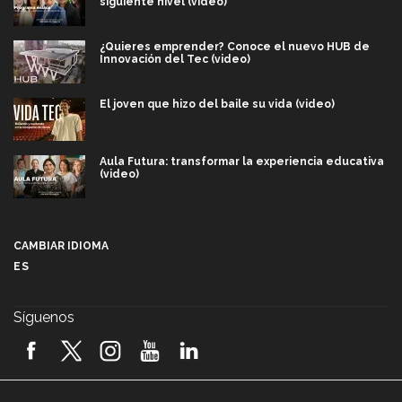
siguiente nivel (video)
¿Quieres emprender? Conoce el nuevo HUB de
Innovación del Tec (video)
El joven que hizo del baile su vida (video)
Aula Futura: transformar la experiencia educativa
(video)
Más que un festival cultural: así es la magia de
VIBRART 2026 (video)
CAMBIAR IDIOMA
ES
Javier Guzmán: investigación con impacto social
(video)
Síguenos
¡México, en el top del mundial de robótica FIRST
2026! (video)
Vida Tec: Pasión, disciplina y básquetbol, con Gael