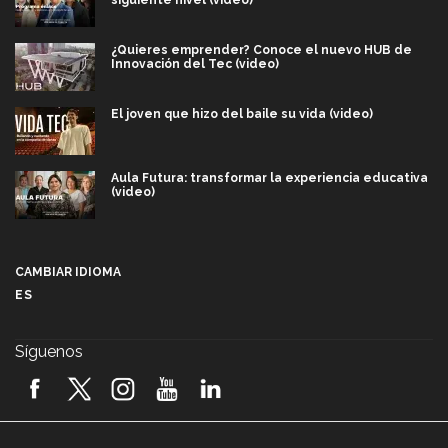
siguiente nivel (video)
¿Quieres emprender? Conoce el nuevo HUB de
Innovación del Tec (video)
El joven que hizo del baile su vida (video)
Aula Futura: transformar la experiencia educativa
(video)
Más que un festival cultural: así es la magia de
VIBRART 2026 (video)
CAMBIAR IDIOMA
ES
Javier Guzmán: investigación con impacto social
(video)
Síguenos
¡México, en el top del mundial de robótica FIRST
2026! (video)
Vida Tec: Pasión, disciplina y básquetbol, con Gael