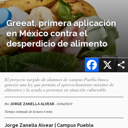
Greeat, primera aplicación
en México contra el
desperdicio de alimento
Facebook
X
El proyecto surgido de alumnos de campus Puebla busca
generar una ley que permita el aprovechamiento máximo de
alimentos y la ayuda a personas en situación vulnerable.
Por
- 03/04/2019
JORGE ZANELLA ALVEAR
Tiempo estimado de lectura:4 mins
Jorge Zanella Alvear | Campus Puebla