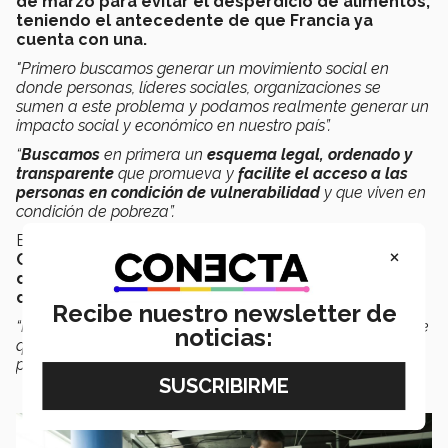
de marzo para evitar el desperdicio de alimentos,
teniendo el antecedente de que Francia ya
cuenta con una
.
"Primero buscamos generar un movimiento social en
donde personas, líderes sociales, organizaciones se
sumen a este problema y podamos realmente generar un
impacto social y económico en nuestro país”.
“
Buscamos
en primera un
esquema legal, ordenado y
transparente
que promueva y
facilite el acceso a las
personas en condición de vulnerabilidad
y que viven en
condición de pobreza”.
En
México
y según el
artículo 4°, párrafo III de la
×
Constitución Mexicana, toda persona tiene
derecho a una alimentación nutritiva, suficiente y
de calidad, el estado lo garantizará.
Recibe nuestro newsletter de
“Realmente analizando estas cifras nos damos cuenta de
noticias:
que no está siendo real este artículo, porque muchas
personas están muriendo de hambre”,
asegura Alonso.