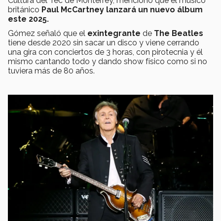
Cultura del Tec de Monterrey, mencionó que el músico
británico
Paul McCartney lanzará un nuevo álbum
este 2025.
Gómez señaló que el
exintegrante
de
The Beatles
tiene desde 2020 sin sacar un disco y viene cerrando
una gira con conciertos de 3 horas, con pirotecnia y él
mismo cantando todo y dando show físico como si no
tuviera más de 80 años.