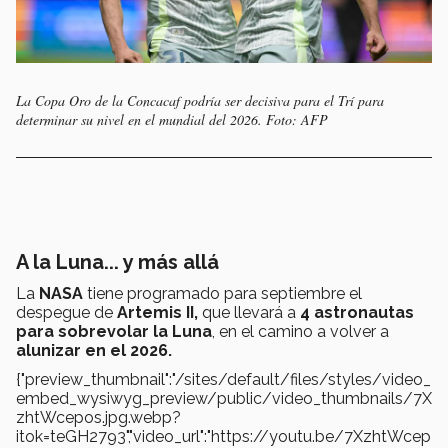
La Copa Oro de la Concacaf podría ser decisiva para el Trí para
determinar su nivel en el mundial del 2026. Foto: AFP
A la Luna... y más allá
La
NASA
tiene programado para septiembre el
despegue de
Artemis II,
que llevará a
4 astronautas
para sobrevolar la Luna
, en el camino a volver a
alunizar en el 2026.
{"preview_thumbnail":"/sites/default/files/styles/video_
embed_wysiwyg_preview/public/video_thumbnails/7X
zhtWcepos.jpg.webp?
itok=teGH2793","video_url":"https://youtu.be/7XzhtWcep