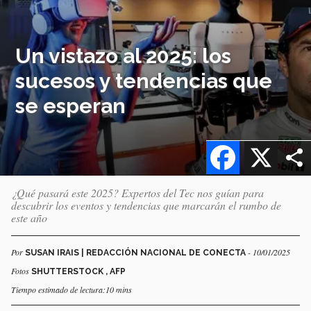
Un vistazo al 2025: los
sucesos y tendencias que
se esperan
Facebook
X
¿Qué pasará este 2025? Expertos del Tec nos guían para
descubrir los eventos y tendencias que marcarán el rumbo de
este año
Por
- 10/01/2025
SUSAN IRAIS | REDACCIÓN NACIONAL DE CONECTA
Fotos
SHUTTERSTOCK , AFP
Tiempo estimado de lectura:10 mins