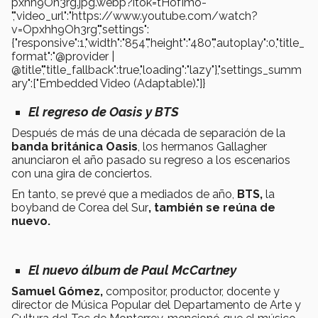
pxhh9Oh3rg.jpg.webp?itok=tHofImo-
","video_url":"https://www.youtube.com/watch?
v=Opxhh9Oh3rg","settings":
{"responsive":1,"width":"854","height":"480","autoplay":0,"title_
format":"@provider |
@title","title_fallback":true,"loading":"lazy"},"settings_summ
ary":["Embedded Video (Adaptable)."]}
El regreso de Oasis y BTS
Después de más de una década de separación de la
banda británica Oasis
, los hermanos Gallagher
anunciaron el año pasado su regreso a los escenarios
con una gira de conciertos.
En tanto, se prevé que a mediados de año,
BTS,
la
boyband de Corea del Sur​​​
, también se reúna de
nuevo.
El nuevo álbum de Paul McCartney
Samuel Gómez,
compositor, productor, docente y
director de Música Popular del Departamento de Arte y