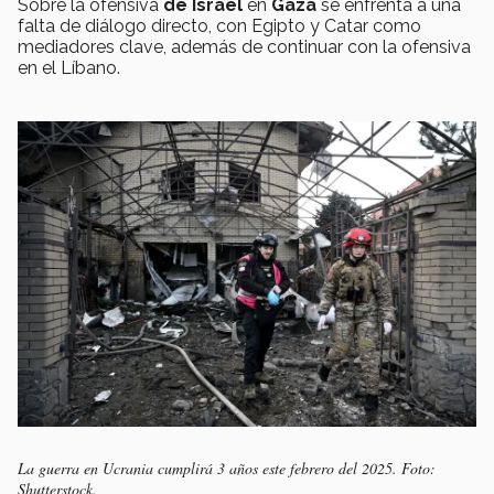
Sobre la ofensiva
de Israel
en
Gaza
se enfrenta a una
falta de diálogo directo, con Egipto y Catar como
mediadores clave​, además de continuar con la ofensiva
en el Líbano.
La guerra en Ucrania cumplirá 3 años este febrero del 2025. Foto:
Shutterstock.