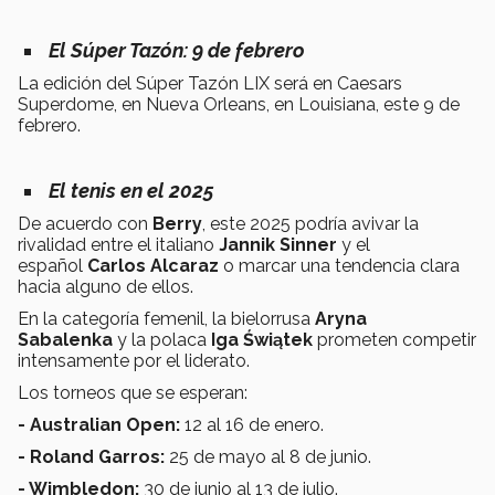
El Súper Tazón: 9 de febrero
La edición del Súper Tazón LIX será en Caesars
Superdome, en Nueva Orleans, en Louisiana, este 9 de
febrero.
El tenis en el 2025
De acuerdo con
Berry
, este 2025 podría avivar la
rivalidad entre el italiano
Jannik Sinner
y el
español
Carlos Alcaraz
o marcar una tendencia clara
hacia alguno de ellos.
En la categoría femenil, la bielorrusa
Aryna
Sabalenka
y la polaca
Iga Świątek
prometen competir
intensamente por el liderato.
Los torneos que se esperan:
- Australian Open:
12 al 16 de enero.
- Roland Garros:
25 de mayo al 8 de junio.
- Wimbledon:
30 de junio al 13 de julio.