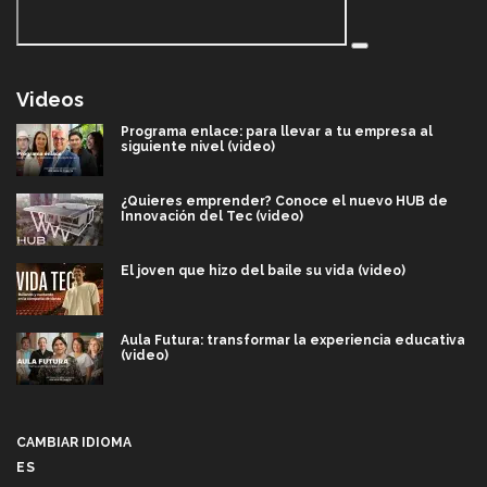
Videos
Programa enlace: para llevar a tu empresa al
siguiente nivel (video)
¿Quieres emprender? Conoce el nuevo HUB de
Innovación del Tec (video)
El joven que hizo del baile su vida (video)
Aula Futura: transformar la experiencia educativa
(video)
Más que un festival cultural: así es la magia de
VIBRART 2026 (video)
CAMBIAR IDIOMA
ES
Javier Guzmán: investigación con impacto social