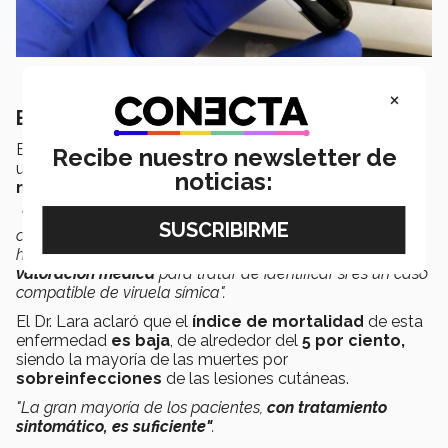
×
El tratamiento vs el mpox
El infectólogo dijo que existen medicamentos que se
Recibe nuestro newsletter de
utilizan contra la viruela del mono, sin embargo, estos
noticias:
no están disponibles en México,
"Es muy importante que las personas que hayan tenido
contacto estrecho con una persona ya identificada o que
hayan tenido
lesiones cutáneas
que acudan a
valoración médica
para tratar de identificar si es un caso
compatible de viruela símica".
El Dr. Lara aclaró que el
índice de mortalidad
de esta
enfermedad
es baja
, de alrededor del
5 por ciento,
siendo la mayoría de las muertes por
sobreinfecciones
de las lesiones cutáneas.
"La gran mayoría de los pacientes,
con tratamiento
sintomático, es suficiente"
.