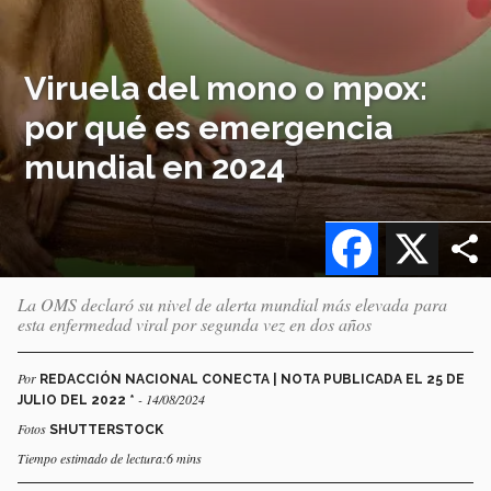
Viruela del mono o mpox:
por qué es emergencia
mundial en 2024
Facebook
X
La OMS declaró su nivel de alerta mundial más elevada para
esta enfermedad viral por segunda vez en dos años
Por
REDACCIÓN NACIONAL CONECTA | NOTA PUBLICADA EL 25 DE
- 14/08/2024
JULIO DEL 2022 *
Fotos
SHUTTERSTOCK
Tiempo estimado de lectura:6 mins