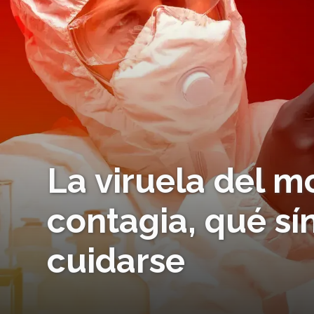
La viruela del 
contagia, qué s
cuidarse