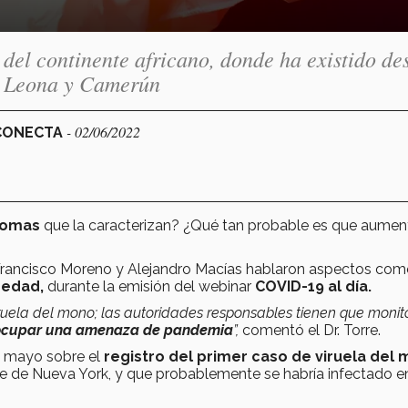
del continente africano, donde ha existido de
a Leona y Camerún
- 02/06/2022
 CONECTA
tomas
que la caracterizan? ¿Qué tan probable es que aumen
Francisco Moreno y Alejandro Macías hablaron aspectos co
medad,
durante la emisión del webinar
COVID-19 al día.
uela del mono; las autoridades responsables tienen que monito
 ocupar una amenaza de pandemia
”,
comentó el Dr. Torre.
e mayo sobre el
registro del primer caso de viruela del
te de Nueva York, y que probablemente se habría infectado e