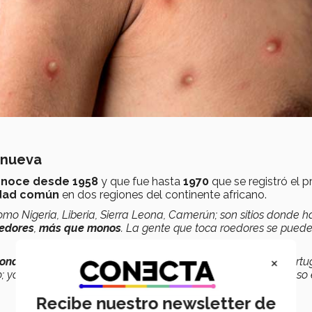
 nueva
noce desde 1958
y que fue hasta
1970
que se registró el p
dad común
en dos regiones del continente africano.
mo Nigeria, Liberia, Sierra Leona, Camerún; son sitios donde h
oedores
,
más que monos
. La gente que toca roedores se pued
×
zona endémica
hacia una zona en Europa como España, Portug
; ya llegó a Canadá, Estados Unidos, Argentina y hay un caso
Recibe nuestro newsletter de