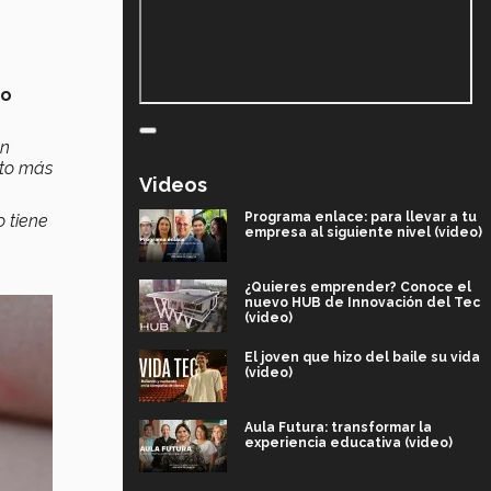
to
un
cto más
Videos
Programa enlace: para llevar a tu
o tiene
empresa al siguiente nivel (video)
¿Quieres emprender? Conoce el
nuevo HUB de Innovación del Tec
(video)
El joven que hizo del baile su vida
(video)
Aula Futura: transformar la
experiencia educativa (video)