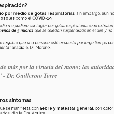
espiración?
io por medio de gotas respiratorias
, sin embargo, aún n
rosoles
como el
COVID-19
.
dio me pudiera contagiar por gotas respiratorias (que exhalam
menos de 5 micras
que se quedan suspendidas en el aire y no
e requiere que una persona esté expuesta por largo tiempo con
mente”,
añadió el Dr. Moreno.
de más por la viruela del mono; las autorida
 - Dr. Guillermo Torre
eros síntomas
que se manifiesta con
fiebre y malestar general
, con dolor
dos, dijo la Dra. Aguirre.