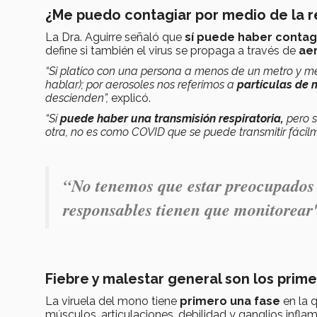
¿Me puedo contagiar por medio de la r
La Dra. Aguirre señaló que
sí puede haber contag
define si también el virus se propaga a través de
ae
“Si platico con una persona a menos de un metro y me
hablar); por aerosoles nos referimos a
partículas de 
descienden”,
explicó.
“Sí
puede haber una transmisión respiratoria,
pero s
otra, no es como COVID que se puede transmitir fácil
“No tenemos que estar preocupados 
responsables tienen que monitorear"
Fiebre y malestar general son los prim
La viruela del mono tiene
primero una fase
en la 
músculos, articulaciones, debilidad y ganglios inflama