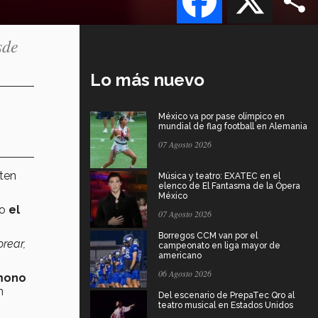
sde
Lo más nuevo
México va por pase olímpico en
mundial de flag football en Alemania
07 Agosto 2026
ten
Música y teatro: EXATEC en el
elenco de El Fantasma de la Ópera
México
mo
el
07 Agosto 2026
Borregos CCM van por el
rear,
campeonato en liga mayor de
americano
06 Agosto 2026
 mono
n
Del escenario de PrepaTec Qro al
teatro musical en Estados Unidos