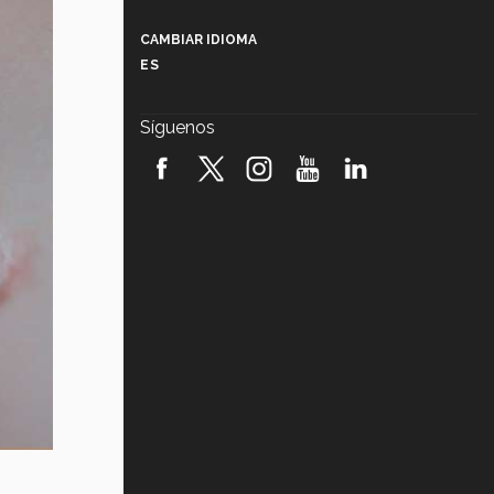
Más que un festival cultural: así es
la magia de VIBRART 2026 (video)
CAMBIAR IDIOMA
ES
Javier Guzmán: investigación con
impacto social (video)
Síguenos
¡México, en el top del mundial de
robótica FIRST 2026! (video)
Vida Tec: Pasión, disciplina y
básquetbol, con Gael Adame
(video)
¿Cómo es el Modelo Educativo
Tec? (video)
Vida Tec: Feminismo e Inteligencia
Artificial, Paola Ricaurte (video)