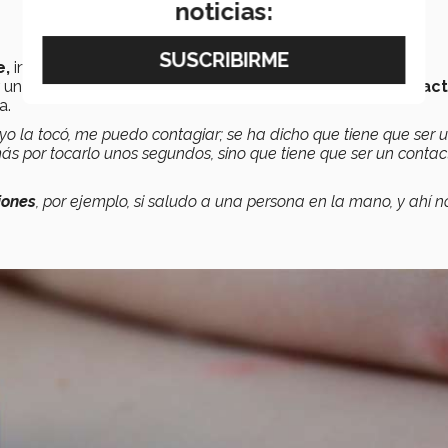
noticias:
e,
infectóloga de
TecSalud
, también explicó sobre el
r un
Orthopoxvirus
que se transmite a través de un
contac
a.
 yo la tocó, me puedo contagiar; se ha dicho que tiene que ser 
más por tocarlo unos segundos, sino que tiene que ser un conta
iones
, por ejemplo, si saludo a una persona en la mano, y ahí n