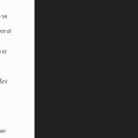
o se
os al
 la
des
 en