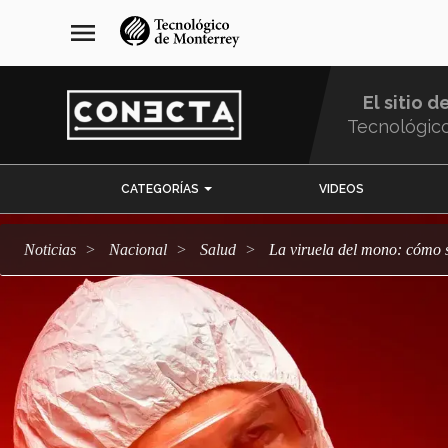
Pasar
navegación
menu
al
principal
contenido
principal
El sitio d
Tecnológic
Menu
CATEGORÍAS
VIDEOS
Comunidad
Noticias
Nacional
salud
La viruela del mono: cómo