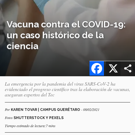
Vacuna contra el COVID-19:
un caso histórico de la
ciencia
Facebook
X
La emergencia por la pandemia del virus SARS-CoV-2 ha
evidenciado el progreso científico tras la elaboración de vacunas,
aseguran expertos del Tec
Por
- 08/02/2021
KAREN TOVAR | CAMPUS QUERÉTARO
Fotos
SHUTTERSTOCK Y PEXELS
Tiempo estimado de lectura:7 mins