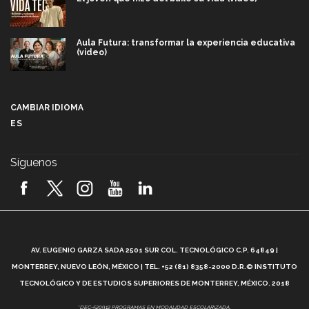
Aula Futura: transformar la experiencia educativa
(video)
Más que un festival cultural: así es la magia de
VIBRART 2026 (video)
CAMBIAR IDIOMA
ES
Javier Guzmán: investigación con impacto social
(video)
Síguenos
¡México, en el top del mundial de robótica FIRST
2026! (video)
Vida Tec: Pasión, disciplina y básquetbol, con Gael
Adame (video)
A
AV. EUGENIO GARZA SADA 2501 SUR COL. TECNOLÓGICO C.P. 64849 |
L
¿Cómo es el Modelo Educativo Tec? (video)
MONTERREY, NUEVO LEÓN, MÉXICO | TEL. +52 (81) 8358-2000 D.R.© INSTITUTO
TECNOLÓGICO Y DE ESTUDIOS SUPERIORES DE MONTERREY, MÉXICO. 2018
Vida Tec: Feminismo e Inteligencia Artificial, Paola
*DEC-520912 PROGRAMAS EN MODALIDAD ESCOLARIZADA.