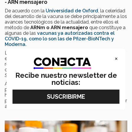
- ARN mensajero
De acuerdo con la
Universidad de Oxford
, la celeridad
del desarrollo de la vacuna se debe principalmente a los
avances tecnológicos de la actualidad, entre ellos el
método de
ARNm o ARN mensajero
que constituye a
algunas de las
vacunas ya autorizadas contra el
COVID-19, como lo son las de Pfizer-BioNTech y
Moderna.
Las
vacunas ARNm
proveen protección contra
×
enfermedades infecciosas al desencadenar una
respuesta inmunitaria en el organismo, enseñando a las
células a producir una porción de proteína denominada
Recibe nuestro newsletter de
Spike
.
noticias:
A partir de esto, la célula se encarga de mostrar la
porción de proteína generada sobre la superficie,
haciendo que nuestro sistema inmune reconozca a la
proteína como un cuerpo extraño y comienza a producir
anticuerpos.