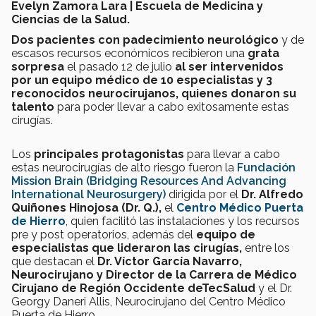
Evelyn Zamora Lara | Escuela de Medicina y
Ciencias de la Salud.
Dos pacientes con padecimiento neurológico
y de
escasos recursos económicos recibieron una
grata
sorpresa
el pasado 12 de julio
al ser intervenidos
por un equipo médico de 10 especialistas y 3
reconocidos neurocirujanos, quienes donaron su
talento
para poder llevar a cabo exitosamente estas
cirugías.
Los
principales protagonistas
para llevar a cabo
estas neurocirugías de alto riesgo fueron la
Fundación
Mission Brain (Bridging Resources And Advancing
International Neurosurgery)
dirigida por el
Dr. Alfredo
Quiñones Hinojosa (Dr. Q.),
el
Centro Médico Puerta
de Hierro
, quien facilitó las instalaciones y los recursos
pre y post operatorios, además del
equipo de
especialistas que lideraron las cirugías,
entre los
que destacan el
Dr. Víctor García Navarro,
Neurocirujano y Director de la Carrera de Médico
Cirujano de Región Occidente deTecSalud
y el Dr.
Georgy Daneri Allis, Neurocirujano del Centro Médico
Puerta de Hierro.