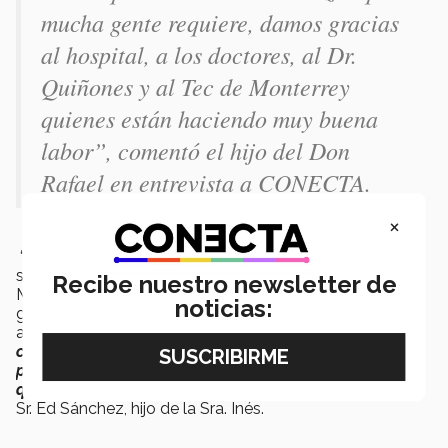
mucha gente requiere, damos gracias
al hospital, a los doctores, al Dr.
Quiñones y al Tec de Monterrey
quienes están haciendo muy buena
labor”, comentó el hijo del Don
Rafael en entrevista a CONECTA.
×
“Es algo extraordinario, no lo podíamos concebir el que
se unieron esfuerzos de Mission Brain, Tecnológico de
Recibe nuestro newsletter de
Monterrey, del Centro Médico Puerta de Hierro y un
noticias:
grupo de 13 personas para cuidar cada uno de los
aspectos es indescriptible.
Estamos muy agradecidos
con todas las personas que no conocemos y que
participaron en darle la oportunidad a mi mamá para
que tenga una excelente calidad de vida”
, comentó el
Sr. Ed Sánchez, hijo de la Sra. Inés.