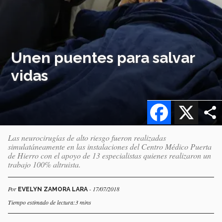
Unen puentes para salvar
vidas
Facebook
X
Las neurocirugías de alto riesgo fueron realizadas
simulatáneamente en las instalaciones del Centro Médico Puerta
de Hierro con el apoyo de 13 especialistas quienes realizaron un
trabajo 100% altruista.
Por
- 17/07/2018
EVELYN ZAMORA LARA
Tiempo estimado de lectura:3 mins