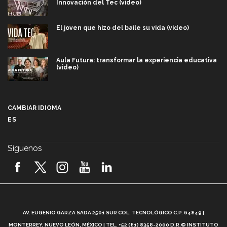
Innovación del Tec (video)
El joven que hizo del baile su vida (video)
Aula Futura: transformar la experiencia educativa
(video)
Más que un festival cultural: así es la magia de
VIBRART 2026 (video)
CAMBIAR IDIOMA
ES
Javier Guzmán: investigación con impacto social
(video)
Síguenos
¡México, en el top del mundial de robótica FIRST
2026! (video)
Vida Tec: Pasión, disciplina y básquetbol, con Gael
Adame (video)
A
AV. EUGENIO GARZA SADA 2501 SUR COL. TECNOLÓGICO C.P. 64849 |
L
¿Cómo es el Modelo Educativo Tec? (video)
MONTERREY, NUEVO LEÓN, MÉXICO | TEL. +52 (81) 8358-2000 D.R.© INSTITUTO