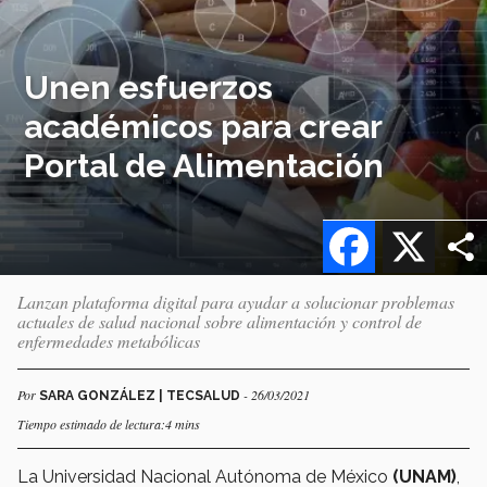
Unen esfuerzos
académicos para crear
Portal de Alimentación
Facebook
X
Lanzan plataforma digital para ayudar a solucionar problemas
actuales de salud nacional sobre alimentación y control de
enfermedades metabólicas
Por
- 26/03/2021
SARA GONZÁLEZ | TECSALUD
Tiempo estimado de lectura:4 mins
La Universidad Nacional Autónoma de México
(UNAM)
,