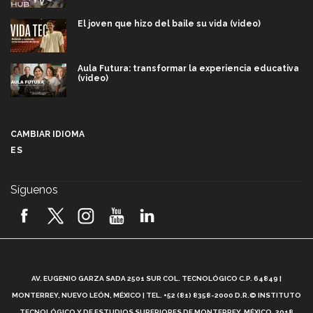
El joven que hizo del baile su vida (video)
Aula Futura: transformar la experiencia educativa
(video)
Más que un festival cultural: así es la magia de
VIBRART 2026 (video)
CAMBIAR IDIOMA
ES
Javier Guzmán: investigación con impacto social
(video)
Síguenos
¡México, en el top del mundial de robótica FIRST
2026! (video)
Vida Tec: Pasión, disciplina y básquetbol, con Gael
Adame (video)
A
AV. EUGENIO GARZA SADA 2501 SUR COL. TECNOLÓGICO C.P. 64849 |
L
¿Cómo es el Modelo Educativo Tec? (video)
MONTERREY, NUEVO LEÓN, MÉXICO | TEL. +52 (81) 8358-2000 D.R.© INSTITUTO
TECNOLÓGICO Y DE ESTUDIOS SUPERIORES DE MONTERREY, MÉXICO. 2018