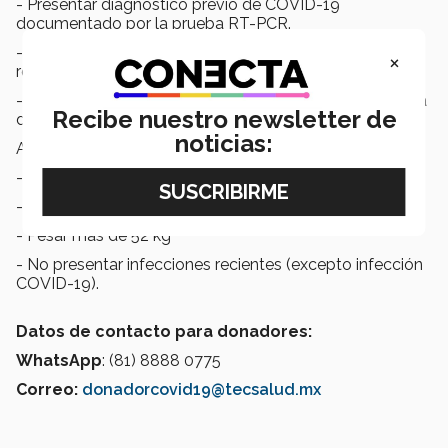
- Presentar diagnóstico previo de COVID-19
documentado por la prueba RT-PCR.
- Presentar prueba de seguimiento que reporte un
×
resultado negativo para COVID-19.
- Presentarse asintomático al menos 14 días antes de la
Recibe nuestro newsletter de
donación.
noticias:
Además, la persona deberá:
- Gozar de buena salud.
- Tener entre 18 a 65 años.
- Pesar más de 52 kg
- No presentar infecciones recientes (excepto infección
COVID-19).
Datos de contacto para donadores:
WhatsApp
: (81) 8888 0775
Correo:
donadorcovid19@tecsalud.mx