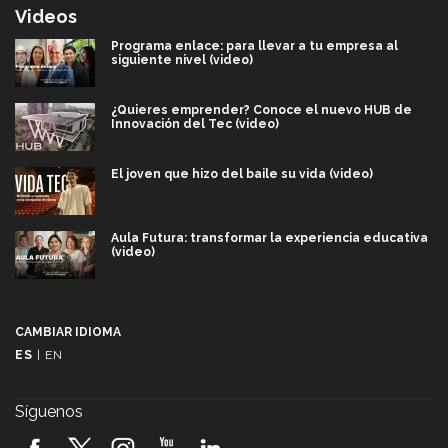
Videos
Programa enlace: para llevar a tu empresa al
siguiente nivel (video)
¿Quieres emprender? Conoce el nuevo HUB de
Innovación del Tec (video)
El joven que hizo del baile su vida (video)
Aula Futura: transformar la experiencia educativa
(video)
Más que un festival cultural: así es la magia de
VIBRART 2026 (video)
CAMBIAR IDIOMA
ES
|
EN
Javier Guzmán: investigación con impacto social
(video)
Síguenos
¡México, en el top del mundial de robótica FIRST
2026! (video)