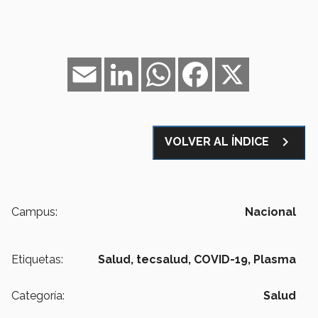
Email
LinkedIn
WhatsApp
Facebook
X
navigate_next
VOLVER AL ÍNDICE
Campus:
Nacional
Etiquetas:
Salud,
tecsalud,
COVID-19,
Plasma
Categoría:
Salud