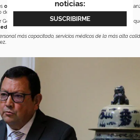
noticias:
es
otro caso de éxito
que se suma al modelo de crear alian
 de la salud en el país.
or General del Centro Hospitalario La Concepción, reafirmó que
medicina privada en la región
.
rsonal más capacitado, servicios médicos de la más alta cali
ez.