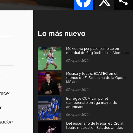
Lo más nuevo
México va por pase olímpico en
mundial de flag football en Alemania
07 Agosto 2026
,
Música y teatro: EXATEC en el
elenco de El Fantasma de la Ópera
México
07 Agosto 2026
recer
Borregos CCM van por el
campeonato en liga mayor de
r
americano
06 Agosto 2026
rmación
Del escenario de PrepaTec Qro al
teatro musical en Estados Unidos