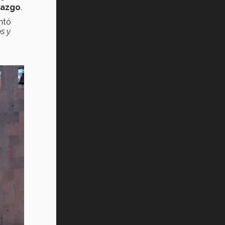
razgo
.
ntó
s y