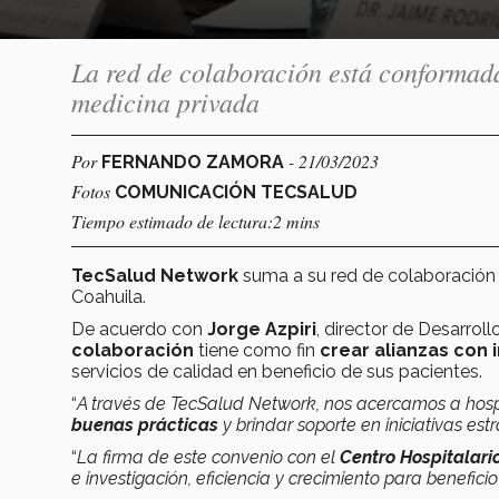
La red de colaboración está conformada
medicina privada
Por
- 21/03/2023
FERNANDO ZAMORA
Fotos
COMUNICACIÓN TECSALUD
Tiempo estimado de lectura:2 mins
TecSalud Network
suma a su red de colaboración
Coahuila.
De acuerdo con
Jorge Azpiri
, director de Desarro
colaboración
tiene como fin
crear
alianzas con 
servicios de calidad en beneficio de sus pacientes.
“
A través de TecSalud Network, nos acercamos a hospit
buenas prácticas
y brindar soporte en iniciativas est
“
La firma de este convenio con el
Centro Hospitalari
e investigación, eficiencia y crecimiento para beneficio