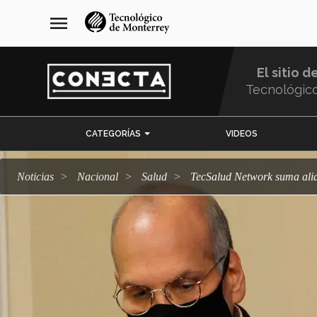
Pasar
navegación
menu
al
principal
contenido
principal
El sitio d
Tecnológic
Menu
CATEGORÍAS
VIDEOS
Comunidad
Noticias
Nacional
salud
TecSalud Network suma alia