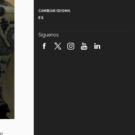
Más que un festival cultural: así es
la magia de VIBRART 2026 (video)
CAMBIAR IDIOMA
ES
Javier Guzmán: investigación con
impacto social (video)
Síguenos
¡México, en el top del mundial de
robótica FIRST 2026! (video)
Vida Tec: Pasión, disciplina y
básquetbol, con Gael Adame
(video)
¿Cómo es el Modelo Educativo
Tec? (video)
Vida Tec: Feminismo e Inteligencia
Artificial, Paola Ricaurte (video)
re