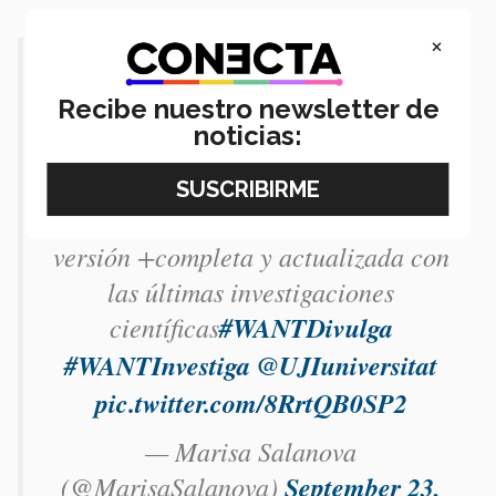
×
📢 Nueva publicación 🥳
Recibe nuestro newsletter de
📚Tras el éxito del libro
#Resiliencia
noticias:
de la Biblioteca de Psicología de El
País, sale en
@ShackletonBooks
una
versión +completa y actualizada con
las últimas investigaciones
científicas
#WANTDivulga
#WANTInvestiga
@UJIuniversitat
pic.twitter.com/8RrtQB0SP2
— Marisa Salanova
(@MarisaSalanova)
September 23,