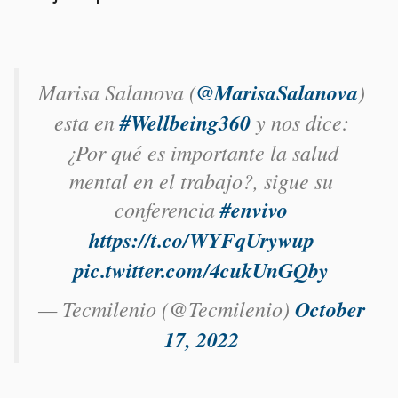
Marisa Salanova (
@MarisaSalanova
)
esta en
#Wellbeing360
y nos dice:
¿Por qué es importante la salud
mental en el trabajo?, sigue su
conferencia
#envivo
https://t.co/WYFqUrywup
pic.twitter.com/4cukUnGQby
— Tecmilenio (@Tecmilenio)
October
17, 2022