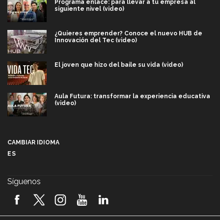
Programa enlace: para llevar a tu empresa al
siguiente nivel (video)
¿Quieres emprender? Conoce el nuevo HUB de
Innovación del Tec (video)
El joven que hizo del baile su vida (video)
Aula Futura: transformar la experiencia educativa
(video)
Más que un festival cultural: así es la magia de
VIBRART 2026 (video)
CAMBIAR IDIOMA
ES
Javier Guzmán: investigación con impacto social
(video)
Síguenos
¡México, en el top del mundial de robótica FIRST
2026! (video)