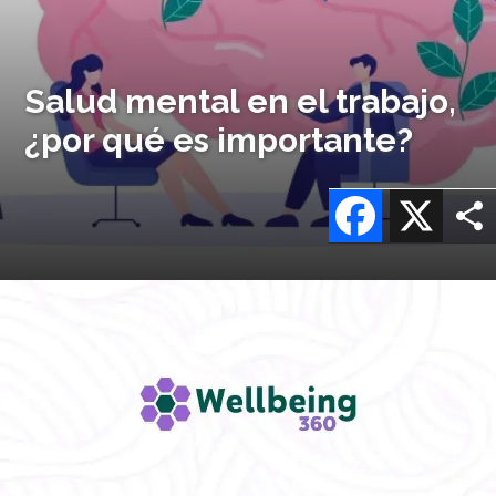
Salud mental en el trabajo,
¿por qué es importante?
Facebook
X
Imagen
o
logo