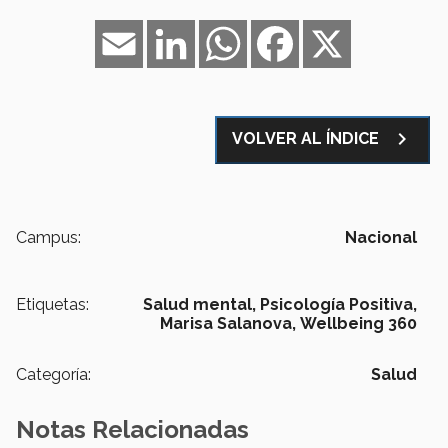
Email
LinkedIn
WhatsApp
Facebook
X
navigate_next
VOLVER AL ÍNDICE
Campus:
Nacional
Etiquetas:
Salud mental,
Psicología Positiva,
Marisa Salanova,
Wellbeing 360
Categoría:
Salud
Notas Relacionadas