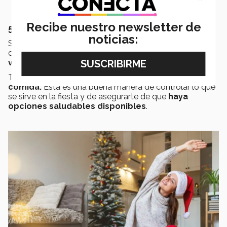
Recibe nuestro newsletter de
5. Ponle tu sazón a las celebraciones
noticias:
Si sabes que habrá mucha comida chatarra en la fiesta,
opta por llevar
botanas saludables
, como
frutas,
verduras, frutos secos o semillas
.
También puedes
ofrecerte a ayudar a preparar la
comida.
Esta es una buena manera de controlar lo que
se sirve en la fiesta y de asegurarte de que
haya
opciones saludables disponibles
.