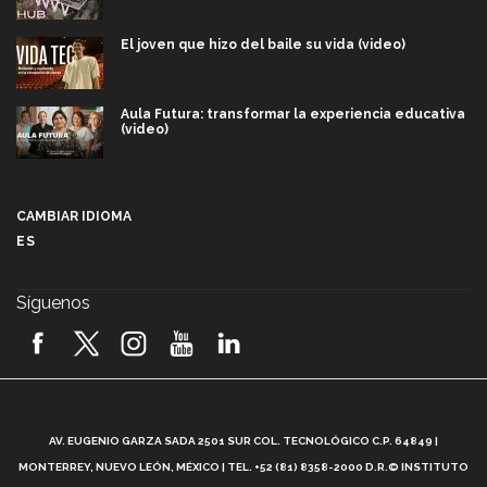
El joven que hizo del baile su vida (video)
Aula Futura: transformar la experiencia educativa
(video)
Más que un festival cultural: así es la magia de
VIBRART 2026 (video)
CAMBIAR IDIOMA
ES
Javier Guzmán: investigación con impacto social
(video)
Síguenos
¡México, en el top del mundial de robótica FIRST
2026! (video)
Vida Tec: Pasión, disciplina y básquetbol, con Gael
Adame (video)
A
AV. EUGENIO GARZA SADA 2501 SUR COL. TECNOLÓGICO C.P. 64849 |
L
¿Cómo es el Modelo Educativo Tec? (video)
MONTERREY, NUEVO LEÓN, MÉXICO | TEL. +52 (81) 8358-2000 D.R.© INSTITUTO