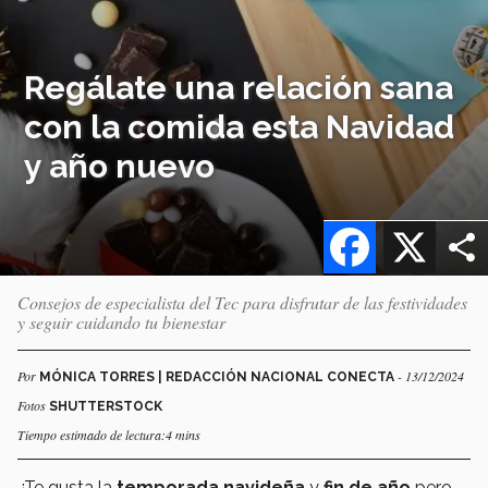
Regálate una relación sana
con la comida esta Navidad
y año nuevo
Facebook
X
Consejos de especialista del Tec para disfrutar de las festividades
y seguir cuidando tu bienestar
Por
- 13/12/2024
MÓNICA TORRES | REDACCIÓN NACIONAL CONECTA
Fotos
SHUTTERSTOCK
Tiempo estimado de lectura:4 mins
¿Te gusta la
temporada navideña
y
fin de año
pero