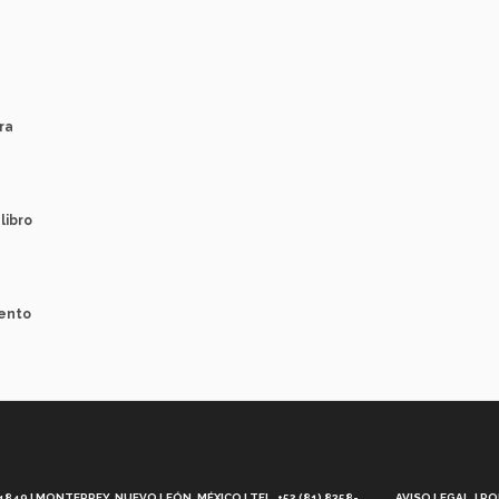
ra
libro
ento
Aviso
Legal
49 | MONTERREY, NUEVO LEÓN, MÉXICO | TEL. +52 (81) 8358-
AVISO LEGAL
PO