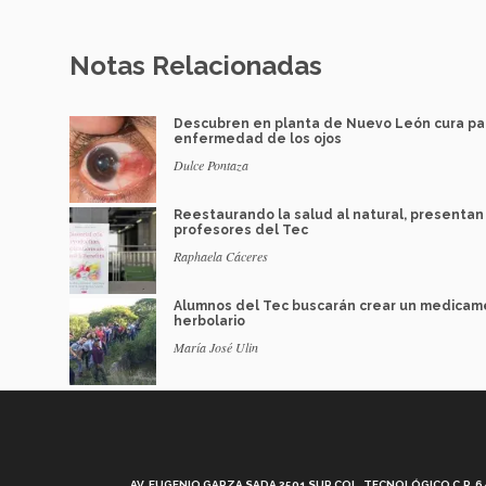
Notas Relacionadas
Descubren en planta de Nuevo León cura pa
enfermedad de los ojos
Dulce Pontaza
Reestaurando la salud al natural, presentan 
profesores del Tec
Raphaela Cáceres
Alumnos del Tec buscarán crear un medicam
herbolario
María José Ulin
AV. EUGENIO GARZA SADA 2501 SUR COL. TECNOLÓGICO C.P. 648