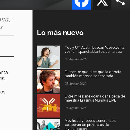
nta,
s
Lo más nuevo
Tec y UT Austin buscan "devolver la
voz" a hispanohablantes con afasia
05 Agosto 2026
anta
El escritor que dice que la derrota
también merece ser contada
na
,
05 Agosto 2026
cos
Entre miles: mexicana gana beca de
maestría Erasmus Mundus LIVE
05 Agosto 2026
Movilidad y robots: sonorenses
colaboran en proyectos de
investigación