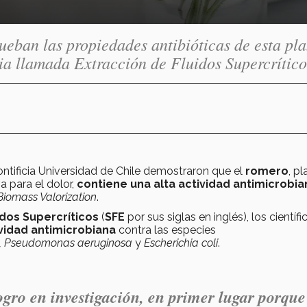
ueban las propiedades antibióticas de esta pla
a llamada Extracción de Fluidos Supercrítico
ntificia Universidad de Chile demostraron que el
romero
, pl
a para el dolor,
contiene una alta actividad antimicrobia
iomass Valorization
.
idos Supercríticos
(
SFE
por sus siglas en inglés), los científi
ividad antimicrobiana
contra las especies
s, Pseudomonas aeruginosa
y
Escherichia coli
.
ogro en investigación, en primer lugar porque