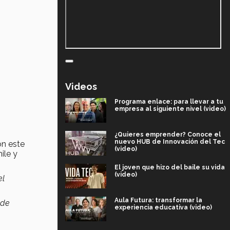
Videos
Programa enlace: para llevar a tu
empresa al siguiente nivel (video)
¿Quieres emprender? Conoce el
nuevo HUB de Innovación del Tec
on este
(video)
ile y
El joven que hizo del baile su vida
(video)
el
Aula Futura: transformar la
 de
experiencia educativa (video)