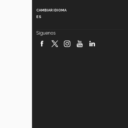
Más que un festival cultural: así es
la magia de VIBRART 2026 (video)
CAMBIAR IDIOMA
ES
Javier Guzmán: investigación con
impacto social (video)
Síguenos
¡México, en el top del mundial de
robótica FIRST 2026! (video)
Vida Tec: Pasión, disciplina y
básquetbol, con Gael Adame
(video)
¿Cómo es el Modelo Educativo
Tec? (video)
Vida Tec: Feminismo e Inteligencia
Artificial, Paola Ricaurte (video)