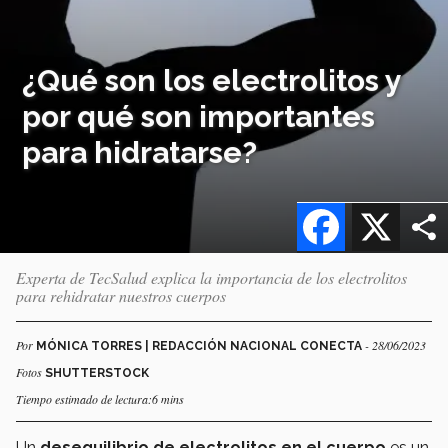
¿Qué son los electrolitos y
por qué son importantes
para hidratarse?
Facebook
X
Experta de TecSalud explica la importancia de los electrolitos
para rehidratar nuestros cuerpos
Por
- 28/06/2023
MÓNICA TORRES | REDACCIÓN NACIONAL CONECTA
Fotos
SHUTTERSTOCK
Tiempo estimado de lectura:6 mins
Un
desequilibrio de electrolitos en el cuerpo
es un