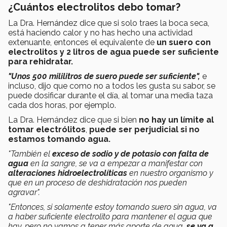
¿Cuántos electrolitos debo tomar?
La Dra. Hernández dice que si solo traes la boca seca,
está haciendo calor y no has hecho una actividad
extenuante, entonces el equivalente de
un suero con
electrolitos y 2 litros de agua puede ser suficiente
para rehidratar.
"Unos 500 mililitros de suero puede ser suficiente",
e
incluso, dijo que como no a todos les gusta su sabor, se
puede dosificar durante el día, al tomar una media taza
cada dos horas, por ejemplo.
La Dra. Hernández dice que si bien
no hay un límite al
tomar electrólitos
,
puede ser perjudicial si no
estamos tomando agua.
"También el
exceso de sodio y de potasio con falta de
agua
en la sangre, se va a empezar a manifestar con
alteraciones hidroelectrolíticas
en nuestro organismo y
que en un proceso de deshidratación nos pueden
agravar".
"Entonces, si solamente estoy tomando suero sin agua, va
a haber suficiente electrolito para mantener el agua que
hay, pero no vamos a tener más aporte de agua,
se va a