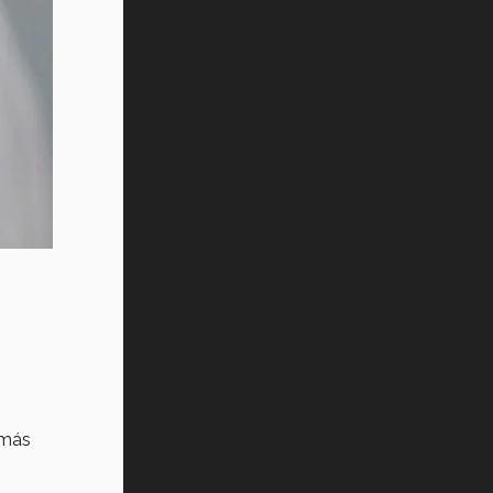
Vida Tec: Pasión, disciplina y
básquetbol, con Gael Adame
(video)
¿Cómo es el Modelo Educativo
Tec? (video)
Vida Tec: Feminismo e Inteligencia
Artificial, Paola Ricaurte (video)
 más