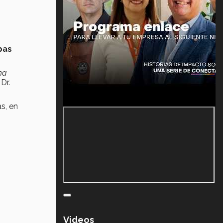
bas
na
 Dr.
s, en
Videos