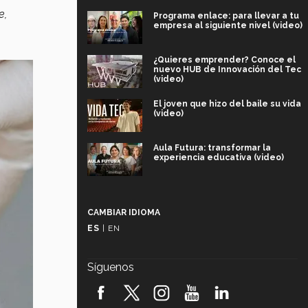
e,
Programa enlace: para llevar a tu
empresa al siguiente nivel (video)
¿Quieres emprender? Conoce el
nuevo HUB de Innovación del Tec
(video)
El joven que hizo del baile su vida
(video)
Aula Futura: transformar la
experiencia educativa (video)
Más que un festival cultural: así es
la magia de VIBRART 2026 (video)
CAMBIAR IDIOMA
ES
|
EN
Javier Guzmán: investigación con
impacto social (video)
Síguenos
¡México, en el top del mundial de
robótica FIRST 2026! (video)