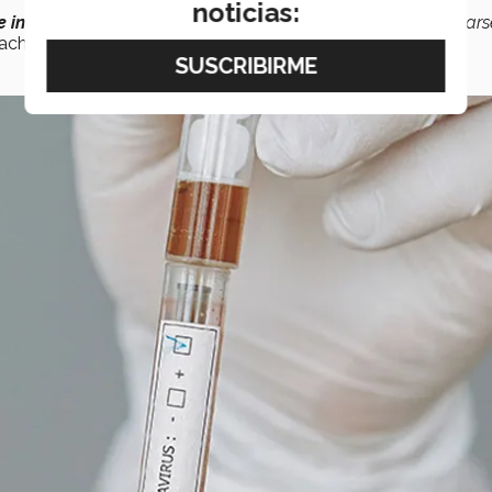
noticias:
te inmune
a la enfermedad o que no pueda volver a enfermars
lachea.