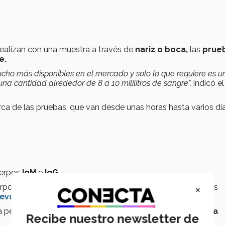
realizan con una muestra a través de
nariz o boca
,
las
prue
e.
ucho más disponibles en el mercado y solo lo que requiere es u
una cantidad alrededor de 8 a 10 mililitros de sangre",
indicó el
ca de las pruebas, que van desde unas horas hasta varios día
uerpos
IgM
e
IgG
.
×
erpo que
indica una enfermedad activa.
Aparecen en los
evo coronavirus
.
a persona a los
14 días.
indica que la persona
ya
presenta
Recibe nuestro newsletter de