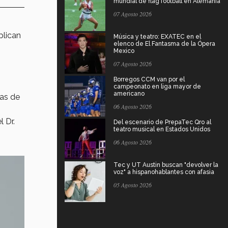
mundial de flag football en Alemania
07 Agosto 2026
xplican
Música y teatro: EXATEC en el
elenco de El Fantasma de la Ópera
Mexico
07 Agosto 2026
Borregos CCM van por el
campeonato en liga mayor de
americano
as de
06 Agosto 2026
l Dr.
Del escenario de PrepaTec Qro al
teatro musical en Estados Unidos
06 Agosto 2026
Tec y UT Austin buscan "devolver la
voz" a hispanohablantes con afasia
05 Agosto 2026