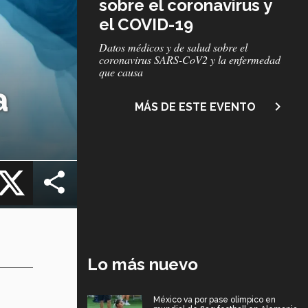
sobre el coronavirus y
el COVID-19
Subtítulo
Datos médicos y de salud sobre el
coronavirus SARS-CoV2 y la enfermedad
que causa
a
navigate_next
MÁS DE ESTE EVENTO
cebook
X
Lo más nuevo
México va por pase olímpico en