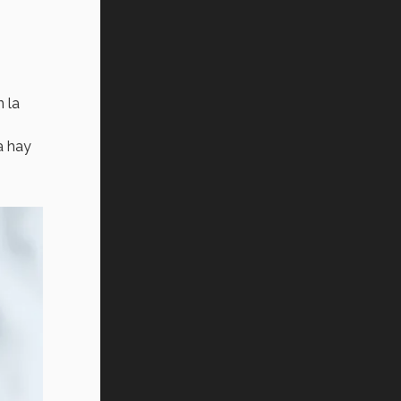
 la
a hay