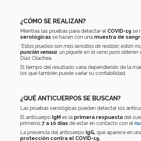
¿CÓMO SE REALIZAN?
Mientras las pruebas para detectar el
COVID-19
se 
serológicas
se hacen con una
muestra de sangr
“Estas pruebas son más sencillas de realizar, están m
punción venosa
, un piquete en la vena para obtener 
Díaz Olachea.
El tiempo del resultado varía dependiendo de la mar
los que también puede variar su confiabilidad.
¿QUÉ ANTICUERPOS SE BUSCAN?
Las pruebas serológicas pueden detectar los antic
El anticuerpo
IgM
es la
primera respuesta
del cu
primeros
7 a 10 días
de estar en contacto con el
nu
La presencia del anticuerpo
IgG,
que aparece en un
protección contra el COVID-19.