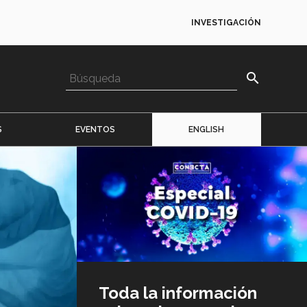
INVESTIGACIÓN
search
S
EVENTOS
ENGLISH
Imagen
o
logo
Toda la información