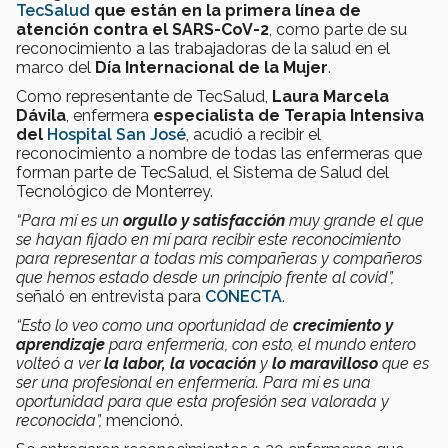
TecSalud
que están en la primera línea de
atención contra el SARS-CoV-2
, como parte de su
reconocimiento a las trabajadoras de la salud en el
marco del
Día Internacional de la Mujer
.
Como representante de TecSalud,
Laura Marcela
Dávila
, enfermera
especialista de Terapia Intensiva
del
Hospital San José
, acudió a recibir el
reconocimiento a nombre de todas las enfermeras que
forman parte de TecSalud, el Sistema de Salud del
Tecnológico de Monterrey.
“Para mí es un
orgullo y satisfacción
muy grande el que
se hayan fijado en mí para recibir este reconocimiento
para representar a todas mis compañeras y compañeros
que hemos estado desde un principio frente al covid”,
señaló en entrevista para
CONECTA
.
“Esto lo veo como una oportunidad de
crecimiento y
aprendizaje
para enfermería, con esto, el mundo entero
volteó a ver
la
labor, la vocación
y
lo maravilloso
que es
ser una profesional en enfermería. Para mí es una
oportunidad para que esta profesión sea valorada y
reconocida”,
mencionó.