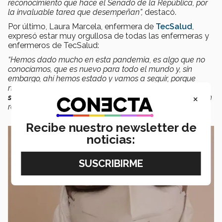
reconocimiento que hace el Senado de la República, por
la invaluable tarea que desempeñan”,
destacó.
Por último, Laura Marcela, enfermera de
TecSalud
,
expresó estar muy orgullosa de todas las enfermeras y
enfermeros de TecSalud:
“Hemos dado mucho en esta pandemia, es algo que no
conocíamos, que es nuevo para todo el mundo y, sin
embargo, ahí hemos estado y vamos a seguir, porque
nuestro único fin para la vocación que tenemos es la
×
salud del paciente
y
aprender cada día más
, este es un
reconocimiento para todos”,
agregó.
Recibe nuestro newsletter de
noticias: