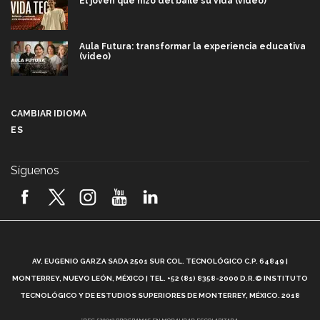
El joven que hizo del baile su vida (video)
Aula Futura: transformar la experiencia educativa
(video)
Más que un festival cultural: así es la magia de
VIBRART 2026 (video)
CAMBIAR IDIOMA
ES
Javier Guzmán: investigación con impacto social
(video)
Síguenos
¡México, en el top del mundial de robótica FIRST
2026! (video)
Vida Tec: Pasión, disciplina y básquetbol, con Gael
Adame (video)
A
AV. EUGENIO GARZA SADA 2501 SUR COL. TECNOLÓGICO C.P. 64849 |
L
¿Cómo es el Modelo Educativo Tec? (video)
MONTERREY, NUEVO LEÓN, MÉXICO | TEL. +52 (81) 8358-2000 D.R.© INSTITUTO
TECNOLÓGICO Y DE ESTUDIOS SUPERIORES DE MONTERREY, MÉXICO. 2018
*DEC-520912 PROGRAMAS EN MODALIDAD ESCOLARIZADA.