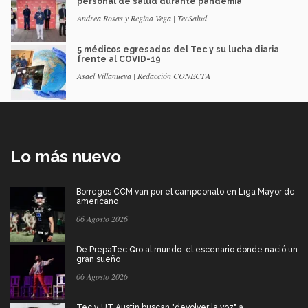
personal de salud durante pandemia
Andrea Rosas y Regina Vega | TecSalud
5 médicos egresados del Tec y su lucha diaria
frente al COVID-19
Asael Villanueva | Redacción CONECTA
Lo más nuevo
Borregos CCM van por el campeonato en Liga Mayor de
americano
06 Agosto 2026
De PrepaTec Qro al mundo: el escenario donde nació un
gran sueño
06 Agosto 2026
Tec y UT Austin buscan "devolver la voz" a