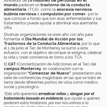
Alrededor de
70 millones de personas en el
mundo
padecen un
trastorno de la conducta
alimentaria
(TCA) -como la
anorexia nerviosa
,
bulimia nerviosa
o
compulsión por comer
- por lo
que conocer a fondo qué son esas enfermedades y sus
tratamientos puede ayudar a disminuir esa alarmante
cifra.
Diversas organizaciones se unen año con año para
fomentar el
Día Mundial de Acción por los
Trastornos de la Conducta Alimentaria
, por lo que
el 1 de junio el Tec de Monterrey se sumó a este
esfuerzo, con el objetivo de romper el estigma, celebrar
la vida y crear conciencia en torno a los TCA.
El
CAT
(Concientización de Adicciones en el Tec) del
campus Monterrey
, en colaboración con la
organización
“Comenzar de Nuevo”
, presentaron una
serie de conferencias magistrales en las que se trató en
tema desde diferentes puntos de vista como médico,
social y psicológico.
“Este año queremos
erradicar mitos
y
abogar por el
tratamiento basado en evidencia
que ayude a quienes
padecen estos trastornos, por eso nos unimos a la