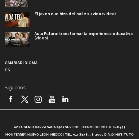
El joven que hizo del baile su vida (video)
Aula Futura: transformar la experiencia educativa
(video)
Más que un festival cultural: así es la magia de
VIBRART 2026 (video)
CAMBIAR IDIOMA
ES
Javier Guzmán: investigación con impacto social
(video)
Síguenos
¡México, en el top del mundial de robótica FIRST
2026! (video)
Vida Tec: Pasión, disciplina y básquetbol, con Gael
Adame (video)
A
AV. EUGENIO GARZA SADA 2501 SUR COL. TECNOLÓGICO C.P. 64849 |
L
¿Cómo es el Modelo Educativo Tec? (video)
MONTERREY, NUEVO LEÓN, MÉXICO | TEL. +52 (81) 8358-2000 D.R.© INSTITUTO