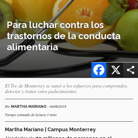
Para luchar contra los
trastornos de la conducta
alimentaria
Facebook
X
El Tec de Monterrey se sumó a los esfuerzos para comprender,
detectar y tratar estos padecimientos
Por
- 04/06/2018
MARTHA MARIANO
Tiempo estimado de lectura:3 mins
Martha Mariano | Campus Monterrey