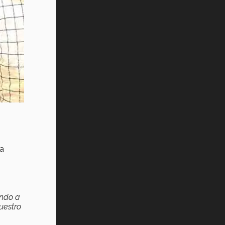
la
ando a
uestro