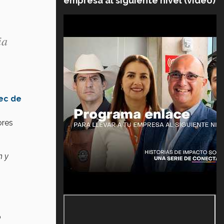
empresa al siguiente nivel (video)
ia
ec de
ores
n y
o