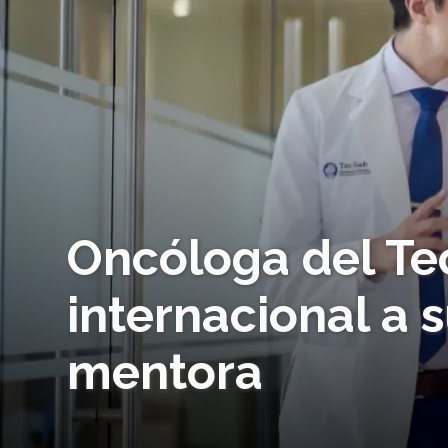
Oncóloga del Te
internacional a 
mentora