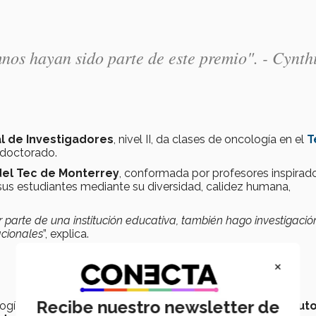
mnos hayan sido parte de este premio". - Cynth
l de Investigadores
, nivel II, da clases de oncología en el
T
 doctorado.
del Tec de Monterrey
, conformada por profesores inspirad
e sus estudiantes mediante su diversidad, calidez humana,
ar parte de una institución educativa, también hago investigació
acionales
”, explica.
×
Recibe nuestro newsletter de
logía médica y jefa de residentes de oncología en el
Institut