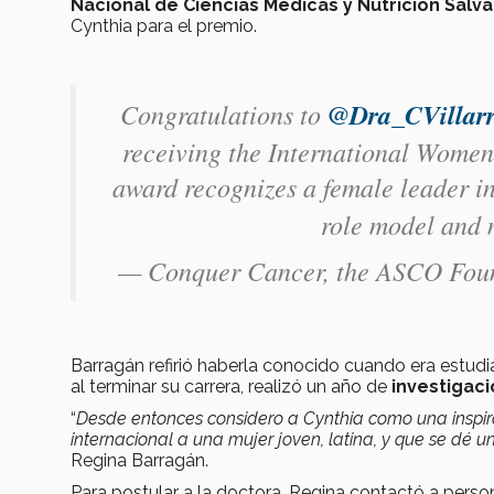
Nacional de Ciencias Médicas y Nutrición Salv
Cynthia para el premio.
Congratulations to
@Dra_CVillarr
receiving the International Wom
award recognizes a female leader i
role model and 
— Conquer Cancer, the ASCO Fo
Barragán refirió haberla conocido cuando era estudi
al terminar su carrera, realizó un año de
investigac
“
Desde entonces considero a Cynthia como una inspi
internacional a una mujer joven, latina, y que se dé 
Regina Barragán.
Para postular a la doctora, Regina contactó a person