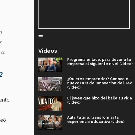
n
s
 a
Videos
Programa enlace: para llevar a tu
empresa al siguiente nivel (video)
2
¿Quieres emprender? Conoce el
nuevo HUB de Innovación del Tec
(video)
El joven que hizo del baile su vida
ente,
(video)
Aula Futura: transformar la
esó
experiencia educativa (video)