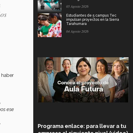
n
05 Agosto 2026
los
Estudiantes de 5 campus Tec
impulsan proyectos en la Sierra
Tarahumara
04 Agosto 2026
a haber
a
mos ese
e
Programa enlace: para llevar a tu