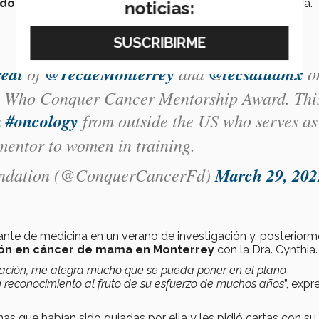
ador Subirán
fue quien tuvo la iniciativa de postular a la Dra.
noticias:
eal
of
@TecdeMonterrey
and
@tecsaludmx
o
en Who Conquer Cancer Mentorship Award. Thi
n
#oncology
from outside the US who serves as
mentor to women in training.
undation (@ConquerCancerFd)
March 29, 202
ante de medicina en un verano de investigación y, posteriorm
ión en cáncer de mama en Monterrey
con la Dra. Cynthia.
ración, me alegra mucho que se pueda poner en el plano
un reconocimiento al fruto de su esfuerzo de muchos años
”, expr
as que habían sido guiadas por ella y les pidió cartas con su