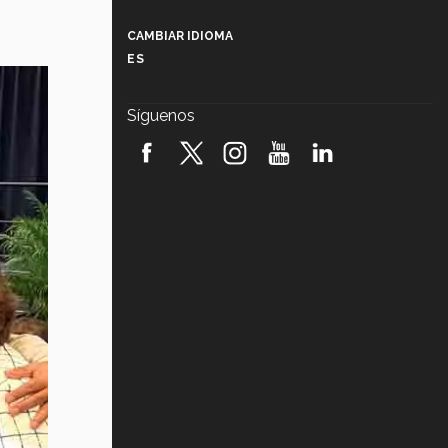
Más que un festival cultural: así es
la magia de VIBRART 2026 (video)
CAMBIAR IDIOMA
ES
Javier Guzmán: investigación con
impacto social (video)
Síguenos
¡México, en el top del mundial de
robótica FIRST 2026! (video)
Vida Tec: Pasión, disciplina y
básquetbol, con Gael Adame
(video)
¿Cómo es el Modelo Educativo
Tec? (video)
Vida Tec: Feminismo e Inteligencia
Artificial, Paola Ricaurte (video)