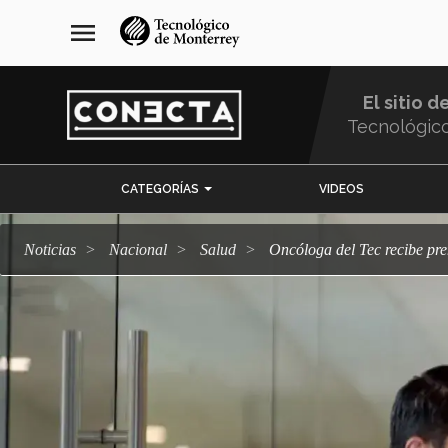
Pasar
navegación
menu
al
principal
contenido
principal
El sitio d
Tecnológic
Menu
CATEGORÍAS
VIDEOS
Comunidad
Noticias
Nacional
salud
Oncóloga del Tec recibe p