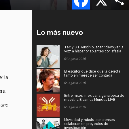
Lo más nuevo
Tec y UT Austin buscan "devolver la
voz" a hispanohablantes con afasia
05 Agosto 2026
El escritor que dice que la derrota
también merece ser contada
er la
05 Agosto 2026
 su
Entre miles: mexicana gana beca de
maestría Erasmus Mundus LIVE
e una
05 Agosto 2026
Movilidad y robots: sonorenses
colaboran en proyectos de
investigación