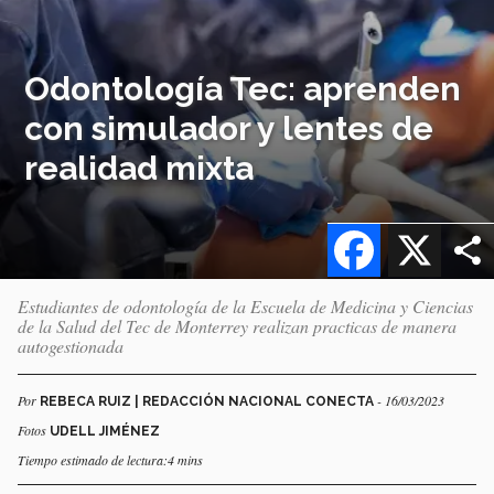
Odontología Tec: aprenden
con simulador y lentes de
realidad mixta
Facebook
X
Estudiantes de odontología de la Escuela de Medicina y Ciencias
de la Salud del Tec de Monterrey realizan practicas de manera
autogestionada
Por
- 16/03/2023
REBECA RUIZ | REDACCIÓN NACIONAL CONECTA
Fotos
UDELL JIMÉNEZ
Tiempo estimado de lectura:4 mins