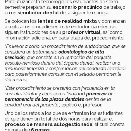
Para utilizar esta tecnología los estudiantes de sexto
semestre preparan su
escenario preclínico
de trabajo
en un
simulador dental
de la siguiente manera:
Se colocan los
lentes de realidad mixta
y comienzan
a realizar un procedimiento de endodoncia mientras
siguen instrucciones de su
profesor virtual,
así como
información adicional en cada etapa del procedimiento.
“Es llevar a cabo un procedimiento de endodoncia, que se
considera un tratamiento
odontológico de alta
precisión,
que consiste en la remoción del paquete
vasculo-nervioso dentro del órgano dental, realizar una
minuciosa limpieza y conformación del conducto radicular
para posteriormente concluir con el sellado permanente
del mismo.
“Este procedimiento se presenta con frecuencia en la
consulta dental y tiene como finalidad
promover la
permanencia de las piezas dentale
s
dentro de la
cavidad oral del paciente”,
explicó el profesor.
Uno de los retos a los que se enfrentan los estudiantes
es que tienen un total de dos horas para realizar el
proceso de manera autogestionada
, el cual consta
de más de
16 pasos.