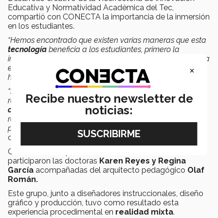
Educativa y Normatividad Académica del Tec,
compartió con CONECTA la importancia de la inmersión
en los estudiantes.
“Hemos encontrado que existen varias maneras que esta
tecnología
beneficia a los estudiantes, primero la
inmersión porque ellos pueden tener una práctica con una
×
experiencia profunda y les permite tener más
herramientas y recordar mejor la información.
“Si le pedimos al estudiante que haga un movimiento con
Recibe nuestro newsletter de
respecto a un desarrollo, el alumno
genera la
noticias:
competencia
a través de la repetición. Muchos de los
recursos son autogestionados y en cualquier momento
pueden generar conocimientos a través de la práctica”
,
concluyó.
Cabe destacar que en esta
innovación educativa
participaron las doctoras
Karen Reyes y Regina
García
acompañadas del arquitecto pedagógico
Olaf
Román.
Este grupo, junto a diseñadores instruccionales, diseño
gráfico y producción, tuvo como resultado esta
experiencia procedimental en
realidad mixta
.