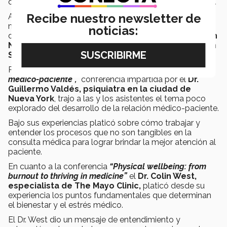
de la nanomedicina, sus aplicaciones actuales y futuras.
Recibe nuestro newsletter de
Además, abrió el panorama sobre el conocimiento de
múltiples disciplinas para innovar en medicina, todo
noticias:
desde su perspectiva como
líder de investigación en
Nanosistemas Moleculares en Harvard-MIT Health
Sciences & Technology Division.
Por su parte,
“Procesos intangibles en la relación
médico-paciente”,
conferencia impartida por el
Dr.
Guillermo Valdés, psiquiatra en la ciudad de
Nueva York
, trajo a las y los asistentes el tema poco
explorado del desarrollo de la relación médico-paciente.
Bajo sus experiencias platicó sobre cómo trabajar y
entender los procesos que no son tangibles en la
consulta médica para lograr brindar la mejor atención al
paciente.
En cuanto a la conferencia
“Physical wellbeing: from
burnout to thriving in medicine”
el
Dr. Colin West,
especialista de The Mayo Clinic,
platicó desde su
experiencia los puntos fundamentales que determinan
el bienestar y el estrés médico.
El Dr. West dio un mensaje de entendimiento y