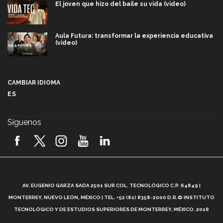
El joven que hizo del baile su vida (video)
Aula Futura: transformar la experiencia educativa
(video)
Más que un festival cultural: así es la magia de
VIBRART 2026 (video)
CAMBIAR IDIOMA
ES
Javier Guzmán: investigación con impacto social
(video)
Síguenos
¡México, en el top del mundial de robótica FIRST
2026! (video)
Vida Tec: Pasión, disciplina y básquetbol, con Gael
Adame (video)
A
AV. EUGENIO GARZA SADA 2501 SUR COL. TECNOLÓGICO C.P. 64849 |
L
¿Cómo es el Modelo Educativo Tec? (video)
MONTERREY, NUEVO LEÓN, MÉXICO | TEL. +52 (81) 8358-2000 D.R.© INSTITUTO
TECNOLÓGICO Y DE ESTUDIOS SUPERIORES DE MONTERREY, MÉXICO. 2018