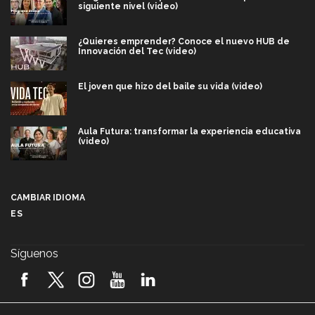
siguiente nivel (video)
¿Quieres emprender? Conoce el nuevo HUB de
Innovación del Tec (video)
El joven que hizo del baile su vida (video)
Aula Futura: transformar la experiencia educativa
(video)
Más que un festival cultural: así es la magia de
VIBRART 2026 (video)
CAMBIAR IDIOMA
ES
Javier Guzmán: investigación con impacto social
(video)
Síguenos
¡México, en el top del mundial de robótica FIRST
2026! (video)
Vida Tec: Pasión, disciplina y básquetbol, con Gael