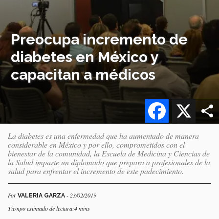
Preocupa incremento de
diabetes en México y
capacitan a médicos
Facebook
X
La diabetes es una enfermedad que ha aumentado de manera
considerable en México y por ello, comprometidos con el
bienestar de la comunidad, la Escuela de Medicina y Ciencias de
la Salud imparte un diplomado que prepara a profesionales de la
salud para enfrentar el incremento de este padecimiento.
Por
- 23/02/2019
VALERIA GARZA
Tiempo estimado de lectura:4 mins