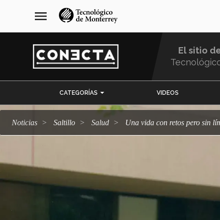
Pasar
navegación
menu
al
principal
contenido
principal
El sitio d
Tecnológic
Menu
CATEGORÍAS
VIDEOS
Comunidad
Noticias
Saltillo
salud
Una vida con retos pero sin l