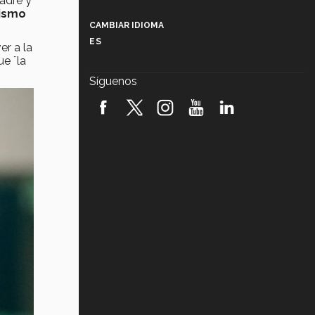
adre y
Más que un festival cultural: así es
mismo
la magia de VIBRART 2026 (video)
CAMBIAR IDIOMA
ES
er a la
Javier Guzmán: investigación con
ue ¨la
impacto social (video)
Síguenos
¡México, en el top del mundial de
robótica FIRST 2026! (video)
Vida Tec: Pasión, disciplina y
básquetbol, con Gael Adame
(video)
¿Cómo es el Modelo Educativo
Tec? (video)
Vida Tec: Feminismo e Inteligencia
Artificial, Paola Ricaurte (video)