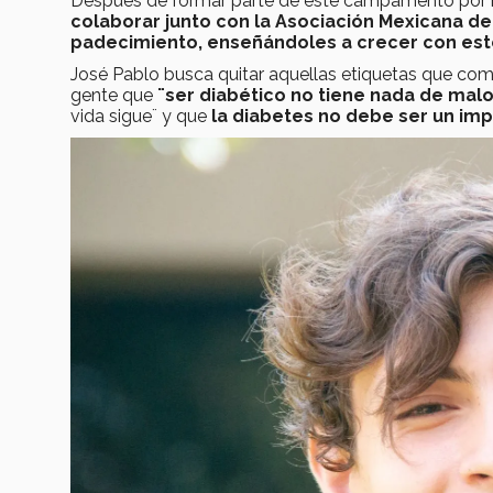
Después de formar parte de este campamento por má
colaborar junto con la Asociación Mexicana d
padecimiento, enseñándoles a crecer con este 
José Pablo busca quitar aquellas etiquetas que com
gente que
¨ser diabético no tiene nada de malo
vida sigue¨ y que
la diabetes no debe ser un im