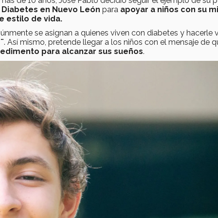
s de 10 años, José Pablo decidió seguir el ejemplo de su p
e Diabetes en Nuevo León
para
apoyar a niños con su 
estilo de vida.
únmente se asignan a quienes viven con diabetes y hacerle v
¨
. Así mismo, pretende llegar a los niños con el mensaje de q
pedimento para alcanzar sus sueños
.