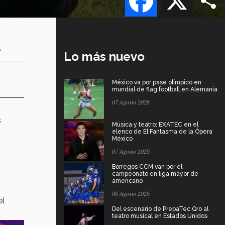
.
Lo más nuevo
México va por pase olímpico en
mundial de flag football en Alemania
07 Agosto 2026
s
Música y teatro: EXATEC en el
elenco de El Fantasma de la Ópera
México
07 Agosto 2026
Borregos CCM van por el
campeonato en liga mayor de
americano
06 Agosto 2026
el
Del escenario de PrepaTec Qro al
teatro musical en Estados Unidos