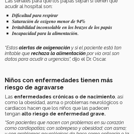
Las señales para que los papás sepan si tienen que
acudir al hospital son:
Dificultad para respirar
Saturación de oxígeno menor de 94%
Irritabilidad inconsolable en los brazos de los papás
Incapacidad para la alimentación.
“Estas
alertas de oxigenación
y si el paciente está tan
irritable que
rechaza la alimentación
por vía oral son
datos para acudir a urgencias”,
dijo el Dr. Oscar.
Niños con enfermedades tienen más
riesgo de agravarse
Las
enfermedades crónicas o de nacimiento
, así
como la obesidad, asma o problemas neurológicos o
cardiacos hacen que los niños que las padecen
tengan
alto riesgo de
enfermedad grave.
“Son pacientes que nacen con problemas en su corazón
como cardiopatías; con sobrepeso y obesidad; con asma;
y con problemas neurológicos de base como epilepsia o la