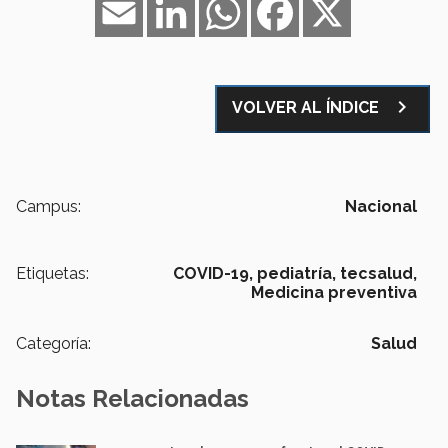
Email
LinkedIn
WhatsApp
Facebook
X
navigate_next
VOLVER AL ÍNDICE
Campus:
Nacional
Etiquetas:
COVID-19,
pediatría,
tecsalud,
Medicina preventiva
Categoría:
Salud
Notas Relacionadas