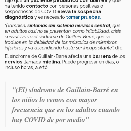
Dijo que
un paciente pediátrico con diarrea
y que
ha tenido
contacto
con
personas positivas o
sospechosas de COVID
eleva la sospecha
diagnóstica
y es necesario
tomar pruebas.
“(También)
síntomas del sistema nervioso central,
que
en adultos casi no se presentan, como irritabilidad, crisis
convulsivas o el síndrome de Guillain-Barré, que se
traduce en la debilidad de los músculos de miembros
inferiores y va ascendiendo hasta ser incapacitante”,
dijo.
El síndrome de Guillain-Barré afecta una
barrera
de los
nervios
llamada
mielina
. Puede progresar en días, o
incluso horas, alertó.
"(El) síndrome de Guillain-Barré e
n
los niños lo vemos con mayor
frecuencia que en los adultos cuando
hay COVID de por medio"