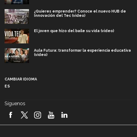
¿Quieres emprender? Conoce el nuevo HUB de
Innovación del Tec (video)
El joven que hizo del baile su vida (video)
Aula Futura: transformar la experiencia educativa
(video)
Más que un festival cultural: así es la magia de
VIBRART 2026 (video)
CAMBIAR IDIOMA
ES
Javier Guzmán: investigación con impacto social
(video)
Síguenos
¡México, en el top del mundial de robótica FIRST
2026! (video)
Vida Tec: Pasión, disciplina y básquetbol, con Gael
Adame (video)