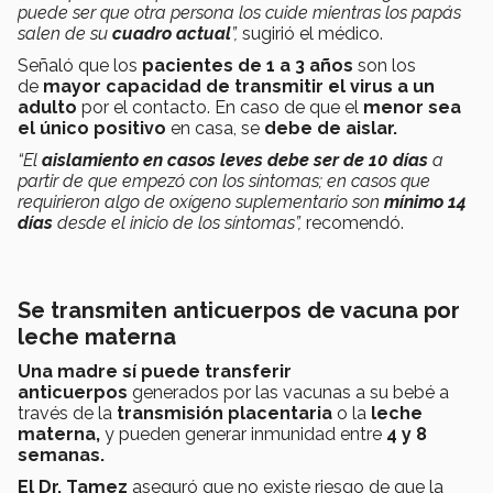
puede ser que otra persona los cuide mientras los papás
salen de su
cuadro actual
”,
sugirió el médico.
Señaló que los
pacientes de 1 a 3 años
son los
de
mayor capacidad de transmitir el virus a un
adulto
por el contacto. En caso de que el
menor sea
el único positivo
en casa, se
debe de aislar.
“El
aislamiento en casos leves debe ser de 10 días
a
partir de que empezó con los síntomas; en casos que
requirieron algo de oxígeno suplementario son
mínimo 14
días
desde el inicio de los síntomas”,
recomendó.
Se transmiten anticuerpos de vacuna por
leche materna
Una madre sí puede transferir
anticuerpos
generados por las vacunas a su bebé a
través de la
transmisión placentaria
o la
leche
materna,
y pueden generar inmunidad entre
4 y 8
semanas.
El Dr. Tamez
aseguró que no existe riesgo de que la