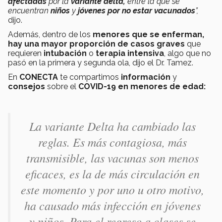
afectadas
por la
variante delta,
e
ntre la que se
encuentran
niños
y
jóvenes por no estar vacunados
”,
dijo.
Además, dentro de los
menores que se enferman,
hay una mayor proporción de casos graves
que
requieren
intubación
o
terapia intensiva
, algo que no
pasó en la primera y segunda ola, dijo el Dr. Tamez.
En
CONECTA
te compartimos
información
y
consejos
sobre el
COVID-19 en menores de edad:
La variante Delta ha cambiado las
reglas. Es más contagiosa, más
transmisible, las vacunas son menos
eficaces, es la de más circulación en
este momento y por uno u otro motivo,
ha causado más infección en jóvenes
y niños. Para el regreso a clases se