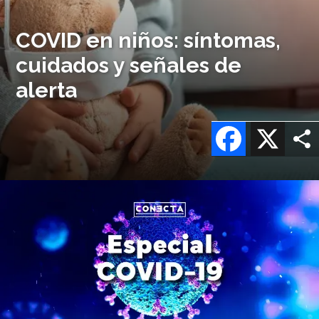
COVID en niños: síntomas,
cuidados y señales de
alerta
Facebook
X
Imagen
o
logo