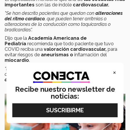
importantes
son las de índole
cardiovascular.
"Se han descrito pacientes que quedan con
alteraciones
del ritmo cardiaco
, que pueden tener arritmias o
alteraciones de la conducción como taquicardias o
bradicardias".
Dijo que la
Academia Americana de
Pediatría
recomienda que todo paciente que tuvo
COVID reciba una
valoración cardiovascular,
para
evitar riesgos
de
aneurismas o
inflamación del
miocardio
.
“Esta valoración se debe realizar previo a reanudar sus
×
actividades físicas por riesgo de
arritmias
o
problemas
de conducción
”,
añadió.
Recibe nuestro newsletter de
noticias: