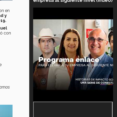
empresa al siguiente nivel (video)
on en
ad y
19.
uel
tó con
e
samos