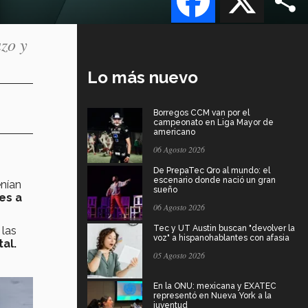
zo y
Lo más nuevo
Borregos CCM van por el
campeonato en Liga Mayor de
americano
06 Agosto 2026
De PrepaTec Qro al mundo: el
escenario donde nació un gran
nían
sueño
es a
06 Agosto 2026
Tec y UT Austin buscan "devolver la
 las
voz" a hispanohablantes con afasia
al.
05 Agosto 2026
En la ONU: mexicana y EXATEC
representó en Nueva York a la
juventud