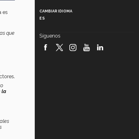
Más que un festival cultural: así es
la magia de VIBRART 2026 (video)
CAMBIAR IDIOMA
a es
ES
Javier Guzmán: investigación con
impacto social (video)
gas que
Síguenos
¡México, en el top del mundial de
robótica FIRST 2026! (video)
Vida Tec: Pasión, disciplina y
básquetbol, con Gael Adame
,
(video)
ctores.
¿Cómo es el Modelo Educativo
to
Tec? (video)
 la
Vida Tec: Feminismo e Inteligencia
Artificial, Paola Ricaurte (video)
nales
s