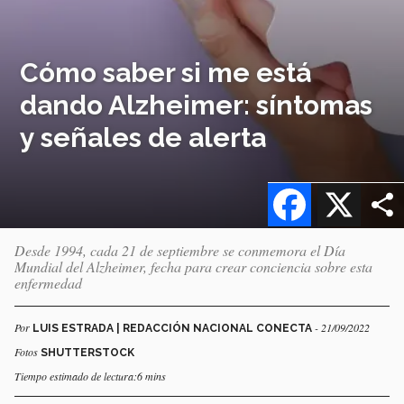
Cómo saber si me está
dando Alzheimer: síntomas
y señales de alerta
Facebook
X
Desde 1994, cada 21 de septiembre se conmemora el Día
Mundial del Alzheimer, fecha para crear conciencia sobre esta
enfermedad
Por
- 21/09/2022
LUIS ESTRADA | REDACCIÓN NACIONAL CONECTA
Fotos
SHUTTERSTOCK
Tiempo estimado de lectura:6 mins