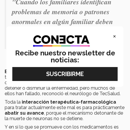
"Cuando los familiares identifican
problemas de memoria o patrones
anormales en algún familiar deben
de acudir a revisión de un
×
neurólogo”.
Recibe nuestro newsletter de
noticias:
El Alzheimer no tiene cura
y en cuanto a los
tratamientos se han realizado muchas investigaciones
con el objetivo de obtener fármacos que puedan
detener o disminuir la enfermedad, pero muchos de
ellos han fallado, reconoció el neurólogo de TecSalud.
Toda la
interacción terapéutica-farmacológica
para tratar actualmente este mal es para prácticamente
abatir su avance
, porque el mecanismo detonante de
la muerte de neuronas no se detiene.
Y en sí lo que se promueve con los medicamentos es