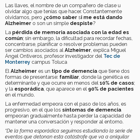
Las llaves, el nombre de un compañero de clase u
olvidar algo que tenías que hacer. Constantemente
olvidamos, pero
¿cómo saber
s
i me está dando
Alzheimer
o
son un simple
despiste
?
La
pérdida de memoria asociada con la edad es
común
; sin embargo, la dificultad para recordar fechas,
concentrarse, planificar o resolver problemas pueden
ser cambios asociados al
Alzheimer
, explica Miguel
Ángel Ontiveros, profesor investigador del
Tec de
Monterrey
campus Toluca
El
Alzheimer
es un
tipo de demencia
que tiene dos
formas de presentarse:
familiar
, donde la genética es
determinante y que ocurre en menos del
10% de casos
;
y la
esporádica
, que aparece en el
90% de pacientes
en el mundo.
La enfermedad empeora con el paso de los años, es
progresivo, en el que los
síntomas de demencia
empeoran gradualmente hasta perder la capacidad de
mantener una conversación y responder al entorno.
“De la forma esporádica seguimos estudiando la serie de
eventos que detonan esta catástrofe que va a aniquilar