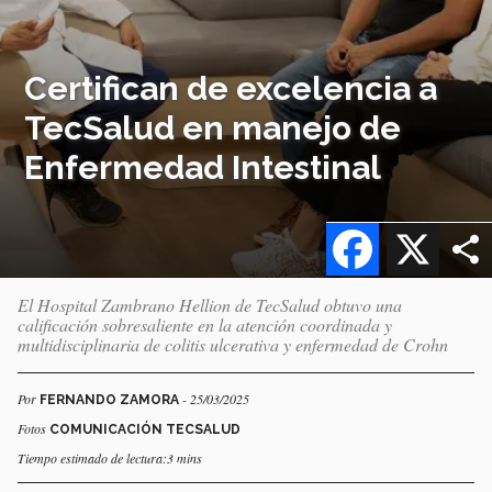
Certifican de excelencia a
TecSalud en manejo de
Enfermedad Intestinal
Facebook
X
El Hospital Zambrano Hellion de TecSalud obtuvo una
calificación sobresaliente en la atención coordinada y
multidisciplinaria de colitis ulcerativa y enfermedad de Crohn
Por
- 25/03/2025
FERNANDO ZAMORA
Fotos
COMUNICACIÓN TECSALUD
Tiempo estimado de lectura:3 mins