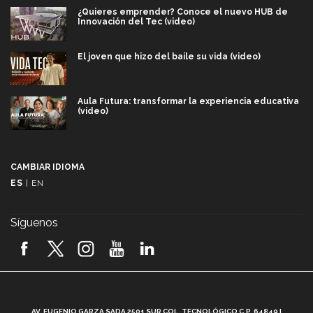
¿Quieres emprender? Conoce el nuevo HUB de
Innovación del Tec (video)
El joven que hizo del baile su vida (video)
Aula Futura: transformar la experiencia educativa
(video)
Más que un festival cultural: así es la magia de
VIBRART 2026 (video)
CAMBIAR IDIOMA
ES
|
EN
Javier Guzmán: investigación con impacto social
(video)
Síguenos
¡México, en el top del mundial de robótica FIRST
2026! (video)
Vida Tec: Pasión, disciplina y básquetbol, con Gael
Adame (video)
A
AV. EUGENIO GARZA SADA 2501 SUR COL. TECNOLÓGICO C.P. 64849 |