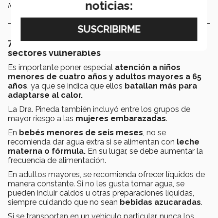
noticias:
No te olvides de cuidar a tu mascota del calor.
7. Menores de edad y adultos mayores son
sectores vulnerables
Es importante poner especial
atención a niños
menores de cuatro años y adultos mayores a 65
años
, ya que se indica que ellos
batallan más para
adaptarse al calor.
La Dra. Pineda también incluyó entre los grupos de
mayor riesgo a las
mujeres embarazadas
.
En
bebés menores de seis meses
, no se
recomienda dar agua extra si se alimentan con
leche
materna o fórmula.
En su lugar, se debe aumentar la
frecuencia de alimentación.
En adultos mayores, se recomienda ofrecer líquidos de
manera constante. Si no les gusta tomar agua, se
pueden incluir caldos u otras preparaciones líquidas,
siempre cuidando que no sean
bebidas azucaradas
.
Si se transportan en un vehículo particular, nunca los