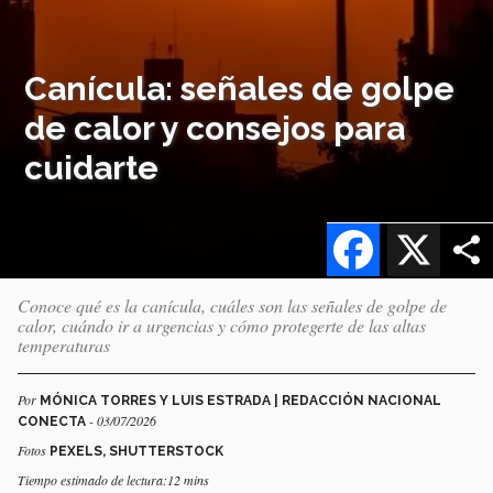
Canícula: señales de golpe
de calor y consejos para
cuidarte
Facebook
X
Conoce qué es la canícula, cuáles son las señales de golpe de
calor, cuándo ir a urgencias y cómo protegerte de las altas
temperaturas
Por
MÓNICA TORRES Y LUIS ESTRADA | REDACCIÓN NACIONAL
- 03/07/2026
CONECTA
Fotos
PEXELS, SHUTTERSTOCK
Tiempo estimado de lectura:12 mins