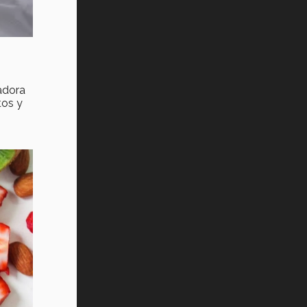
adora
tos y