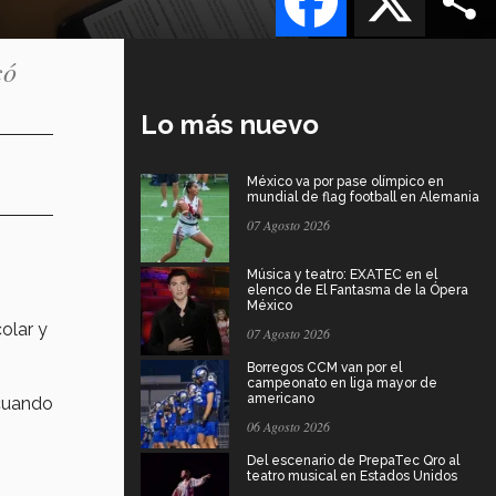
có
Lo más nuevo
México va por pase olímpico en
mundial de flag football en Alemania
07 Agosto 2026
Música y teatro: EXATEC en el
elenco de El Fantasma de la Ópera
México
olar y
07 Agosto 2026
Borregos CCM van por el
campeonato en liga mayor de
americano
 cuando
06 Agosto 2026
Del escenario de PrepaTec Qro al
teatro musical en Estados Unidos