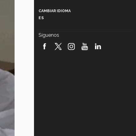
Más que un festival cultural: así es
la magia de VIBRART 2026 (video)
CAMBIAR IDIOMA
ES
Javier Guzmán: investigación con
impacto social (video)
Síguenos
¡México, en el top del mundial de
robótica FIRST 2026! (video)
Vida Tec: Pasión, disciplina y
básquetbol, con Gael Adame
(video)
¿Cómo es el Modelo Educativo
Tec? (video)
Vida Tec: Feminismo e Inteligencia
Artificial, Paola Ricaurte (video)