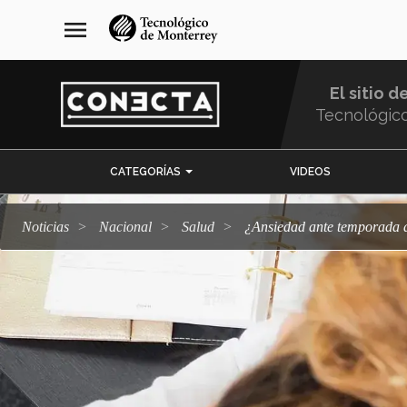
Pasar
navegación
menu
al
principal
contenido
principal
El sitio d
Tecnológic
Menu
CATEGORÍAS
VIDEOS
Comunidad
Noticias
Nacional
salud
¿Ansiedad ante temporada