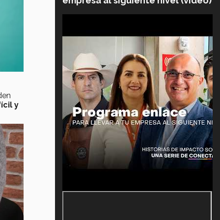
empresa al siguiente nivel (video)
den
cil y