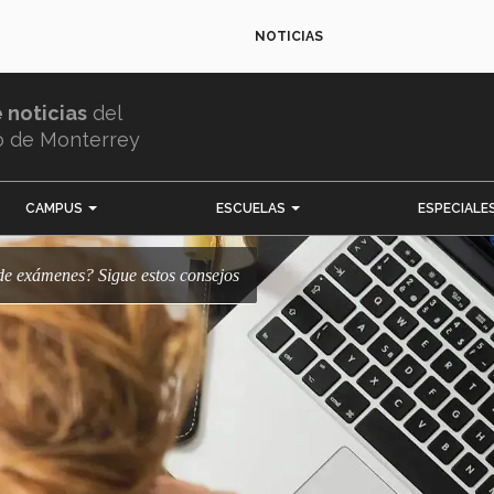
NOTICIAS
e noticias
del
o de Monterrey
CAMPUS
ESCUELAS
ESPECIALE
 de exámenes? Sigue estos consejos