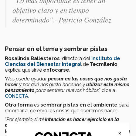
“Lo más importante es tener un
objetivo claro y en tiempo
determinado".- Patricia González
Pensar en el tema y sembrar pistas
Rosalinda Ballesteros
, directora del
Instituto de
Ciencias del Bienestar Integral
de
Tecmilenio
,
explica que sirve
enfocarse.
"
Nos puede ayudar
pensar en las cosas que nos gusta
hacer
y por qué nos gusta hacerlas y
utilizar este mismo
pensamiento
para sembrar nuevos hábitos",
dice a
CONECTA
.
Otra forma
es
sembrar pistas en el ambiente
para
recordar al cerebro las cosas que queremos hacer.
"Por ejemplo, si mi
intención es hacer ejercicio en la
mañana
y
dejo mi ropa deportiva y mis tenis en un
lugar donde lo vea inmediatamente al despertarme, es
×