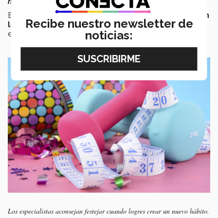
más probable que haga ejercicio
".
Ballesteros dice que
anclar las nuevas conductas en
Recibe nuestro newsletter de
lo positivo
ayudará a que sea más
sencillo
hacer
noticias:
estos
nuevos hábitos.
Los especialistas aconsejan festejar cuando logres crear un nuevo hábito.