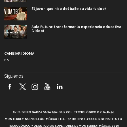
El joven que hizo del baile su vida (video)
Aula Futura: transformar la experiencia educativa
(video)
Más que un festival cultural: así es la magia de
VIBRART 2026 (video)
CAMBIAR IDIOMA
ES
Javier Guzmán: investigación con impacto social
(video)
Síguenos
¡México, en el top del mundial de robótica FIRST
2026! (video)
Vida Tec: Pasión, disciplina y básquetbol, con Gael
Adame (video)
A
AV. EUGENIO GARZA SADA 2501 SUR COL. TECNOLÓGICO C.P. 64849 |
L
¿Cómo es el Modelo Educativo Tec? (video)
MONTERREY, NUEVO LEÓN, MÉXICO | TEL. +52 (81) 8358-2000 D.R.© INSTITUTO
TECNOLÓGICO Y DE ESTUDIOS SUPERIORES DE MONTERREY, MÉXICO. 2018