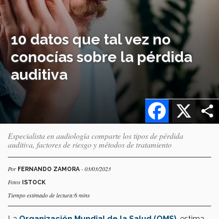
10 datos que tal vez no
conocías sobre la pérdida
auditiva
Facebook
X
Especialista en audiología comparte los tipos de pérdida
auditiva, factores de riesgo y métodos de tratamiento
Por
- 03/03/2023
FERNANDO ZAMORA
Fotos
ISTOCK
Tiempo estimado de lectura:6 mins
La
Organización Mundial de la Salud (OMS)
, estima