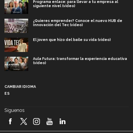
Programa enlace: para llevar a tu empresa al
siguiente nivel (video)
¿Quieres emprender? Conoce el nuevo HUB de
Innovación del Tec (video)
El joven que hizo del baile su vida (video)
Aula Futura: transformar la experiencia educativa
(video)
Más que un festival cultural: así es la magia de
VIBRART 2026 (video)
CAMBIAR IDIOMA
ES
Javier Guzmán: investigación con impacto social
(video)
Síguenos
¡México, en el top del mundial de robótica FIRST
2026! (video)