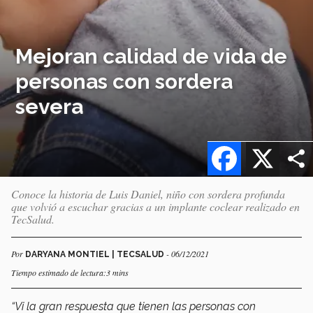
Mejoran calidad de vida de
personas con sordera
severa
Facebook
X
Conoce la historia de Luis Daniel, niño con sordera profunda
que volvió a escuchar gracias a un implante coclear realizado en
TecSalud.
Por
- 06/12/2021
DARYANA MONTIEL | TECSALUD
Tiempo estimado de lectura:3 mins
“Vi la gran respuesta que tienen las personas con