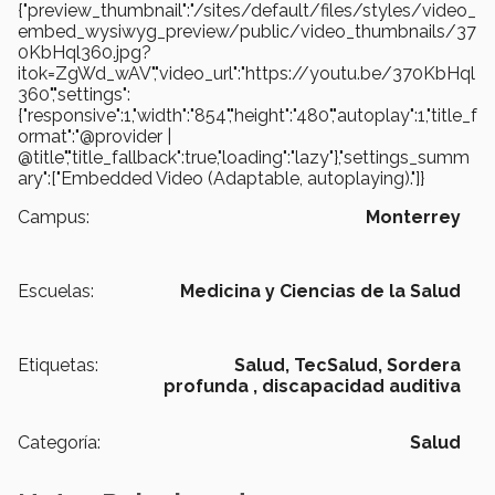
{"preview_thumbnail":"/sites/default/files/styles/video_
embed_wysiwyg_preview/public/video_thumbnails/37
0KbHql360.jpg?
itok=ZgWd_wAV","video_url":"https://youtu.be/370KbHql
360","settings":
{"responsive":1,"width":"854","height":"480","autoplay":1,"title_f
ormat":"@provider |
@title","title_fallback":true,"loading":"lazy"},"settings_summ
ary":["Embedded Video (Adaptable, autoplaying)."]}
Campus:
Monterrey
Escuelas:
Medicina y Ciencias de la Salud
Etiquetas:
Salud, TecSalud,
Sordera
profunda ,
discapacidad auditiva
Categoría:
Salud