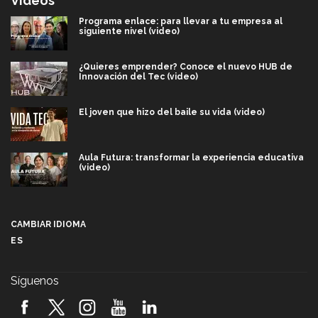
Videos
Programa enlace: para llevar a tu empresa al
siguiente nivel (video)
¿Quieres emprender? Conoce el nuevo HUB de
Innovación del Tec (video)
El joven que hizo del baile su vida (video)
Aula Futura: transformar la experiencia educativa
(video)
Más que un festival cultural: así es la magia de
VIBRART 2026 (video)
CAMBIAR IDIOMA
ES
Javier Guzmán: investigación con impacto social
(video)
Síguenos
¡México, en el top del mundial de robótica FIRST
2026! (video)